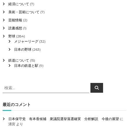
経済について
(7)
美術・芸術について
(7)
芸能情報
(2)
読書感想
(1)
野球
(284)
メジャーリーグ
(32)
日本の野球
(263)
鉄道について
(15)
日本の鉄道と駅
(9)
検
検
索
索
対
象
最近のコメント
:
日本保守党 有本香候補 衆議院選挙落選確実 分析解説 今後の展望
に
清宮
より