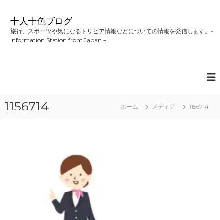
コ
ン
十人十色ブログ
テ
旅行、スポーツや気になるトリビア情報などについての情報を発信します。-
ン
Information Station from Japan –
ツ
へ
ス
キ
ッ
プ
1156714
ホーム
メディア
1156714