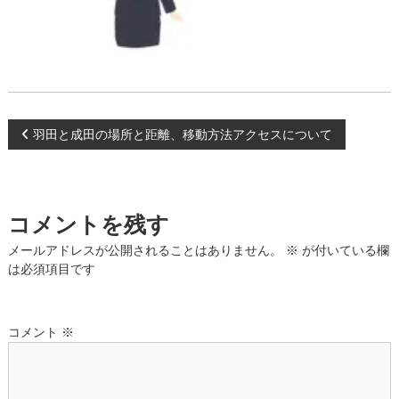
投
羽田と成田の場所と距離、移動方法アクセスについて
稿
ナ
コメントを残す
ビ
メールアドレスが公開されることはありません。
※
が付いている欄
は必須項目です
ゲ
ー
コメント
※
シ