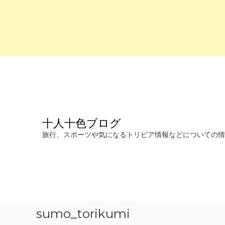
コ
ン
テ
ン
ツ
へ
十人十色ブログ
ス
キ
旅行、スポーツや気になるトリビア情報などについての情報を発信します。
ッ
プ
sumo_torikumi