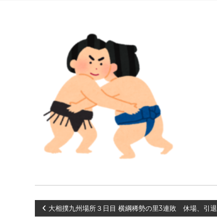
投
大相撲九州場所３日目 横綱稀勢の里3連敗 休場、引