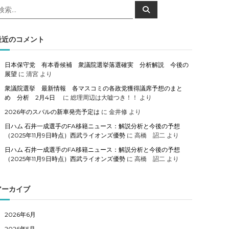
検
検
索
索
対
象
最近のコメント
日本保守党 有本香候補 衆議院選挙落選確実 分析解説 今後の
展望
に
清宮
より
衆議院選挙 最新情報 各マスコミの各政党獲得議席予想のまと
め 分析 2月4日
に
総理周辺は大嘘つき！！
より
2026年のスバルの新車発売予定は
に
金井修
より
日ハム 石井一成選手のFA移籍ニュース：解説分析と今後の予想
（2025年11月9日時点）西武ライオンズ優勢
に
高橋 詔二
より
日ハム 石井一成選手のFA移籍ニュース：解説分析と今後の予想
（2025年11月9日時点）西武ライオンズ優勢
に
高橋 詔二
より
アーカイブ
2026年6月
2026年5月