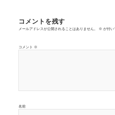
稿
ナ
コメントを残す
ビ
メールアドレスが公開されることはありません。
※
が付い
ゲ
コメント
※
ー
シ
ョ
ン
名前