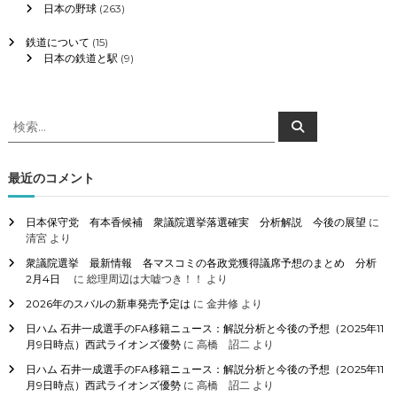
日本の野球
(263)
鉄道について
(15)
日本の鉄道と駅
(9)
検
検
索
索
対
象
最近のコメント
:
日本保守党 有本香候補 衆議院選挙落選確実 分析解説 今後の展望
に
清宮
より
衆議院選挙 最新情報 各マスコミの各政党獲得議席予想のまとめ 分析
2月4日
に
総理周辺は大嘘つき！！
より
2026年のスバルの新車発売予定は
に
金井修
より
日ハム 石井一成選手のFA移籍ニュース：解説分析と今後の予想（2025年11
月9日時点）西武ライオンズ優勢
に
高橋 詔二
より
日ハム 石井一成選手のFA移籍ニュース：解説分析と今後の予想（2025年11
月9日時点）西武ライオンズ優勢
に
高橋 詔二
より