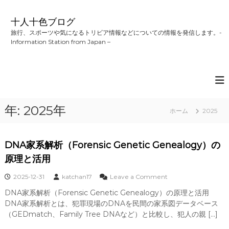
コ
ン
十人十色ブログ
テ
旅行、スポーツや気になるトリビア情報などについての情報を発信します。-
ン
Information Station from Japan –
ツ
へ
ス
キ
ッ
プ
年:
2025年
ホーム
2025
DNA家系解析（Forensic Genetic Genealogy）の
原理と活用
o
2025-12-31
katchan17
Leave a Comment
n
DNA家系解析（Forensic Genetic Genealogy）の原理と活用
D
DNA家系解析とは、犯罪現場のDNAを民間の家系図データベース
N
A
（GEDmatch、Family Tree DNAなど）と比較し、犯人の親 […]
家