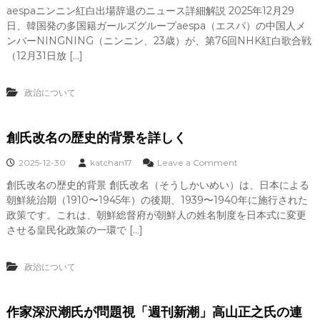
n
投
aespaニンニン紅白出場辞退のニュース詳細解説 2025年12月29
a
稿
日、韓国発の多国籍ガールズグループaespa（エスパ）の中国人メ
e
の
s
ンバーNINGNING（ニンニン、23歳）が、第76回NHK紅白歌合戦
詳
p
（12月31日放 […]
細
a
分
ニ
析
ン
政治について
ニ
ン
紅
創氏改名の歴史的背景を詳しく
白
出
o
2025-12-30
katchan17
Leave a Comment
場
n
辞
創氏改名の歴史的背景 創氏改名（そうしかいめい）は、日本による
創
退
朝鮮統治期（1910〜1945年）の後期、1939〜1940年に施行された
氏
改
政策です。これは、朝鮮総督府が朝鮮人の姓名制度を日本式に変更
ニ
名
させる皇民化政策の一環で […]
ュ
の
ー
歴
ス
史
政治について
詳
的
細
背
解
景
説
作家深沢潮氏が問題視「週刊新潮」高山正之氏の連
を