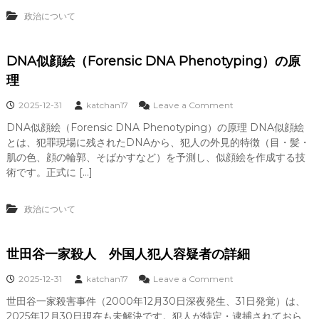
系
政治について
解
析
（
F
DNA似顔絵（Forensic DNA Phenotyping）の原
o
理
r
e
o
2025-12-31
katchan17
Leave a Comment
n
n
s
DNA似顔絵（Forensic DNA Phenotyping）の原理 DNA似顔絵
D
i
とは、犯罪現場に残されたDNAから、犯人の外見的特徴（目・髪・
N
c
A
肌の色、顔の輪郭、そばかすなど）を予測し、似顔絵を作成する技
G
似
e
術です。正式に […]
顔
n
絵
e
（
t
政治について
F
i
o
c
r
G
世田谷一家殺人 外国人犯人容疑者の詳細
e
e
n
n
o
2025-12-31
katchan17
Leave a Comment
s
e
n
i
a
世田谷一家殺害事件（2000年12月30日深夜発生、31日発覚）は、
世
c
l
2025年12月30日現在も未解決です。犯人が特定・逮捕されておら
田