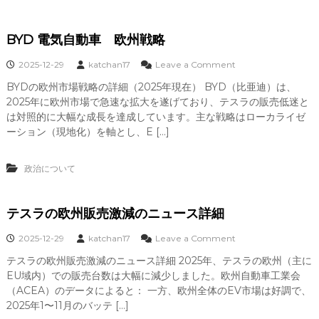
V
の
技
連
術
載
BYD 電気自動車 欧州戦略
詳
コ
細
ラ
o
2025-12-29
katchan17
Leave a Comment
（
ム
n
2
BYDの欧州市場戦略の詳細（2025年現在） BYD（比亜迪）は、
「
B
0
2025年に欧州市場で急速な拡大を遂げており、テスラの販売低迷と
変
Y
2
見
D
は対照的に大幅な成長を達成しています。主な戦略はローカライゼ
5
自
電
ーション（現地化）を軸とし、E […]
年
在
気
現
」
自
在
動
政治について
）
車
欧
テスラの欧州販売激減のニュース詳細
州
戦
o
2025-12-29
katchan17
Leave a Comment
略
n
テスラの欧州販売激減のニュース詳細 2025年、テスラの欧州（主に
テ
EU域内）での販売台数は大幅に減少しました。欧州自動車工業会
ス
ラ
（ACEA）のデータによると： 一方、欧州全体のEV市場は好調で、
の
2025年1〜11月のバッテ […]
欧