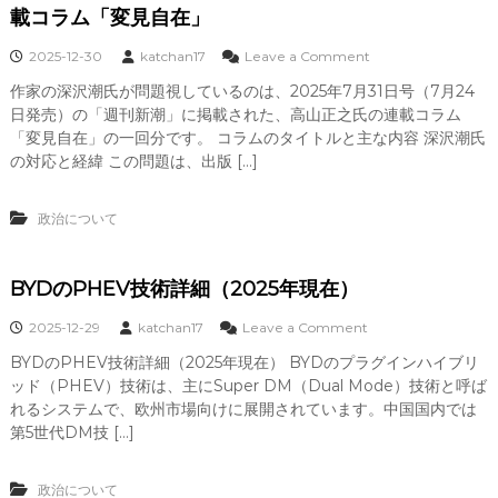
載コラム「変見自在」
詳
し
く
o
2025-12-30
katchan17
Leave a Comment
n
作家の深沢潮氏が問題視しているのは、2025年7月31日号（7月24
作
日発売）の「週刊新潮」に掲載された、高山正之氏の連載コラム
家
深
「変見自在」の一回分です。 コラムのタイトルと主な内容 深沢潮氏
沢
の対応と経緯 この問題は、出版 […]
潮
氏
が
政治について
問
題
視
BYDのPHEV技術詳細（2025年現在）
「
週
o
2025-12-29
katchan17
Leave a Comment
刊
n
新
BYDのPHEV技術詳細（2025年現在） BYDのプラグインハイブリ
B
潮
ッド（PHEV）技術は、主にSuper DM（Dual Mode）技術と呼ば
Y
」
D
れるシステムで、欧州市場向けに展開されています。中国国内では
高
の
第5世代DM技 […]
山
P
正
H
之
E
政治について
氏