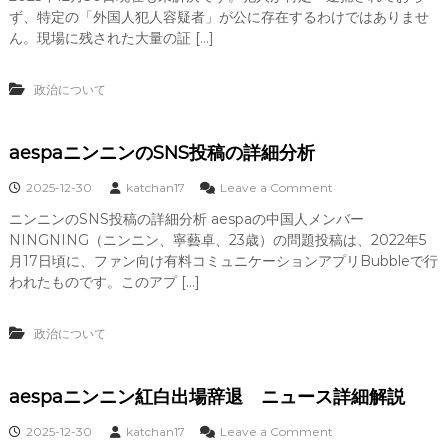
D
o
谷
ず、特定の「外国人犯人容疑者」が公に存在するわけではありませ
N
g
一
ん。現場に残された大量の証 […]
A
y
家
P
）
殺
h
の
人
政治について
e
原
n
理
外
o
と
国
t
aespaニンニンのSNS投稿の詳細分析
活
人
y
用
犯
p
o
2025-12-30
katchan17
Leave a Comment
人
i
n
容
ニンニンのSNS投稿の詳細分析 aespaの中国人メンバー
n
a
疑
NINGNING（ニンニン、寧藝卓、23歳）の問題投稿は、2022年5
g
e
者
）
s
月17日頃に、ファン向け有料コミュニケーションアプリBubbleで行
の
の
p
われたものです。このアプ […]
詳
原
a
細
理
ニ
ン
政治について
ニ
ン
の
aespaニンニン紅白出場辞退 ニュース詳細解説
S
N
o
2025-12-30
katchan17
Leave a Comment
S