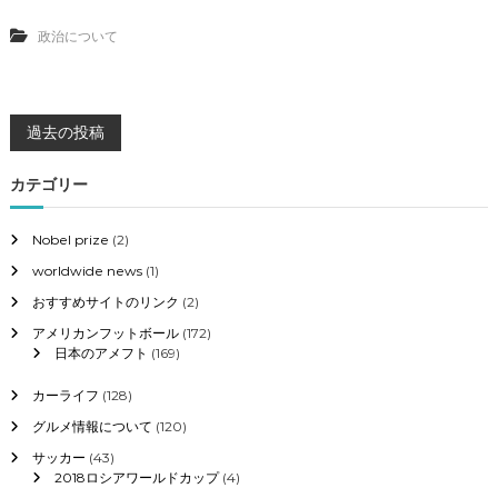
州
販
政治について
売
激
減
の
投
過去の投稿
ニ
ュ
ー
稿
カテゴリー
ス
詳
ナ
細
Nobel prize
(2)
worldwide news
(1)
ビ
おすすめサイトのリンク
(2)
ゲ
アメリカンフットボール
(172)
日本のアメフト
(169)
ー
カーライフ
(128)
シ
グルメ情報について
(120)
サッカー
(43)
ョ
2018ロシアワールドカップ
(4)