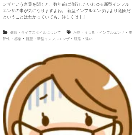
ンザという言葉を聞くと、数年前に流行したいわゆる新型インフル
型
イ
エンザの事が気になりますよね。 新型インフルエンザはより危険だ
ン
ということはわかっていても、詳しくは […]
フ
ル
エ
・
・
・
健康・ライフスタイルについて
A型
うつる
インフルエンザ
季
ン
・
・
・
・
・
節性
感染
新型
新型インフルエンザ
経路
違い
ザ
と
季
節
性
の
違
い
と
感
染
経
路
に
つ
い
て