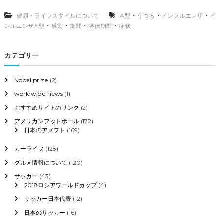
A
型
・
・
・
健康・ライフスタイルについて
A型
うつる
インフルエンザ
イ
の
・
・
・
・
ンルエンザA型
感染
期間
潜伏期間
症状
症
状
、
カテゴリー
潜
伏
期
Nobel prize
(2)
間
worldwide news
(1)
と
感
おすすめサイトのリンク
(2)
染
期
アメリカンフットボール
(172)
間
日本のアメフト
(169)
に
つ
カーライフ
(128)
い
グルメ情報について
(120)
て
へ
サッカー
(43)
の
2018ロシアワールドカップ
(4)
サッカー日本代表
(12)
日本のサッカー
(16)