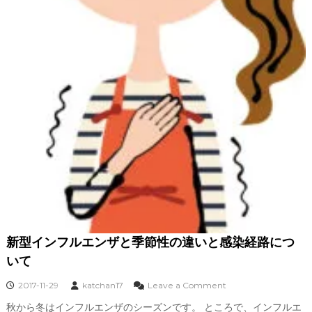
係
す
る
？
眼
帯
や
プ
ー
ル
海
水
浴
は
？
新型インフルエンザと季節性の違いと感染経路につ
いて
o
2017-11-29
katchan17
Leave a Comment
n
秋から冬はインフルエンザのシーズンです。 ところで、インフルエ
新