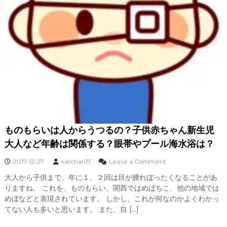
ものもらいは人からうつるの？子供赤ちゃん新生児
大人など年齢は関係する？眼帯やプール海水浴は？
o
2017-12-27
katchan17
Leave a Comment
n
大人から子供まで、年に１、２回は目が腫れぼったくなることがあ
も
りますね。 これを、ものもらい、関西ではめばちこ、他の地域では
の
も
めぼなどと表現されています。 しかし、これが何なのかよくわかっ
ら
てない人も多いと思います。 また、自 […]
い
は