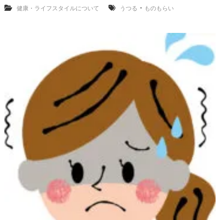
人
・
健康・ライフスタイルについて
うつる
ものもらい
か
ら
う
つ
る
の
？
子
供
赤
ち
ゃ
ん
新
生
児
大
人
な
ど
年
齢
は
関