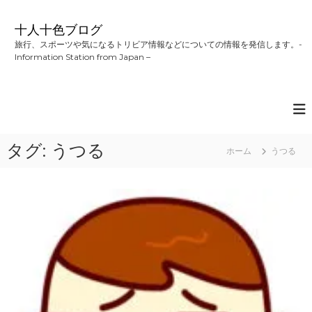
コ
ン
十人十色ブログ
テ
旅行、スポーツや気になるトリビア情報などについての情報を発信します。-
ン
Information Station from Japan –
ツ
へ
ス
キ
ッ
プ
タグ:
うつる
ホーム
うつる