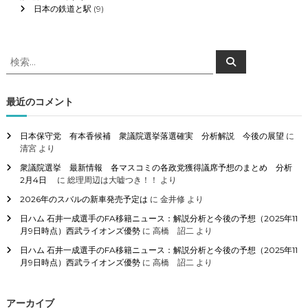
日本の鉄道と駅
(9)
検
検
索
索
対
象
最近のコメント
:
日本保守党 有本香候補 衆議院選挙落選確実 分析解説 今後の展望
に
清宮
より
衆議院選挙 最新情報 各マスコミの各政党獲得議席予想のまとめ 分析
2月4日
に
総理周辺は大嘘つき！！
より
2026年のスバルの新車発売予定は
に
金井修
より
日ハム 石井一成選手のFA移籍ニュース：解説分析と今後の予想（2025年11
月9日時点）西武ライオンズ優勢
に
高橋 詔二
より
日ハム 石井一成選手のFA移籍ニュース：解説分析と今後の予想（2025年11
月9日時点）西武ライオンズ優勢
に
高橋 詔二
より
アーカイブ