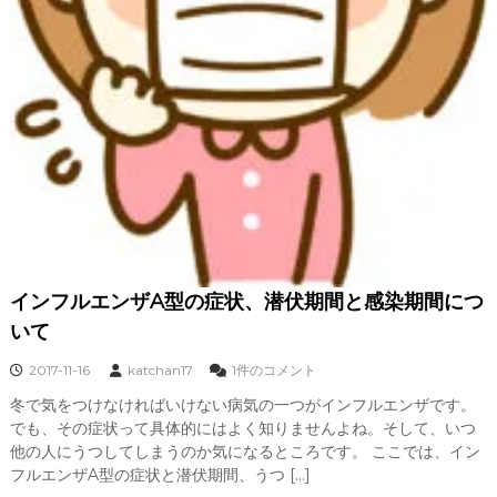
インフルエンザA型の症状、潜伏期間と感染期間につ
いて
イ
2017-11-16
katchan17
1件のコメント
ン
冬で気をつけなければいけない病気の一つがインフルエンザです。
フ
でも、その症状って具体的にはよく知りませんよね。そして、いつ
ル
エ
他の人にうつしてしまうのか気になるところです。 ここでは、イン
ン
フルエンザA型の症状と潜伏期間、うつ […]
ザ