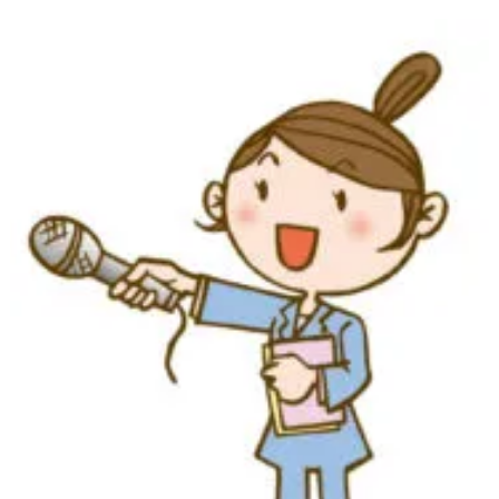
に
す
る
メ
リ
ッ
ト
と
デ
メ
リ
ッ
ト
、
ね
じ
れ
国
会
に
つ
い
て
の
意