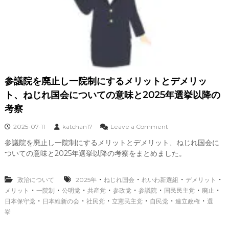
参議院を廃止し一院制にするメリットとデメリッ
ト、ねじれ国会についての意味と2025年選挙以降の
考察
o
2025-07-11
katchan17
Leave a Comment
n
参議院を廃止し一院制にするメリットとデメリット、ねじれ国会に
参
ついての意味と2025年選挙以降の考察をまとめました。
議
院
を
・
・
・
・
政治について
2025年
ねじれ国会
れいわ新選組
デメリット
廃
・
・
・
・
・
・
・
・
メリット
一院制
公明党
共産党
参政党
参議院
国民民主党
止
廃止
し
・
・
・
・
・
・
日本保守党
日本維新の会
社民党
立憲民主党
自民党
連立政権
選
一
挙
院
制