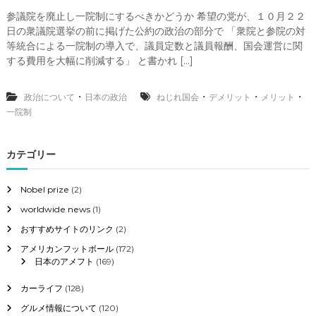
n
参議院を廃止し一院制にするべきかどうか 希望の党が、１０月２２
参
日の衆議院選挙の前に掲げた公約の政治の部分で 「衆院と参院の対
議
院
等統合による一院制の導入で、議員定数と議員報酬、国会運営に関
を
する費用を大幅に削減する」 と書かれ […]
廃
止
し
・
・
・
・
政治について
日本の政治
ねじれ国会
デメリット
メリット
一
一院制
院
制
に
カテゴリー
す
る
メ
Nobel prize
(2)
リ
worldwide news
(1)
ッ
ト
おすすめサイトのリンク
(2)
と
デ
アメリカンフットボール
(172)
メ
日本のアメフト
(169)
リ
ッ
カーライフ
(128)
ト
グルメ情報について
(120)
、