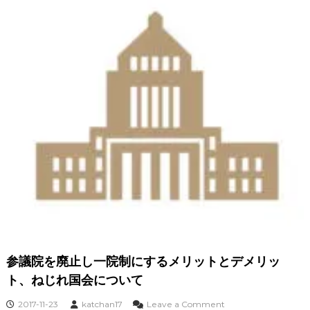
院
制
に
す
る
利
点
と
不
利
益
に
つ
い
て
参議院を廃止し一院制にするメリットとデメリッ
ト、ねじれ国会について
o
2017-11-23
katchan17
Leave a Comment