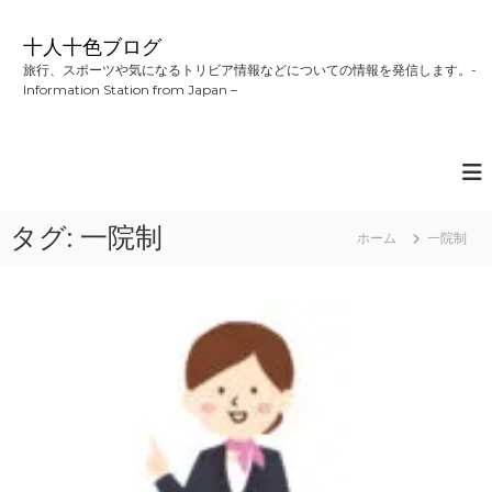
コ
ン
十人十色ブログ
テ
旅行、スポーツや気になるトリビア情報などについての情報を発信します。-
ン
Information Station from Japan –
ツ
へ
ス
キ
ッ
プ
タグ:
一院制
ホーム
一院制