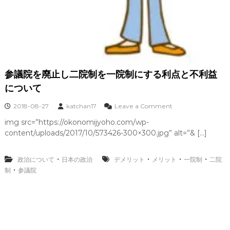
味
と
2
0
2
5
年
参議院を廃止し二院制を一院制にする利点と不利益
選
挙
について
以
降
o
2018-08-27
katchan17
Leave a Comment
の
n
考
img src=”https://okonomijyoho.com/wp-
参
察
content/uploads/2017/10/573426-300×300.jpg” alt=”& […]
議
院
を
・
・
・
・
政治について
日本の政治
デメリット
メリット
一院制
二院
廃
・
制
参議院
止
し
二
院
制
を
一