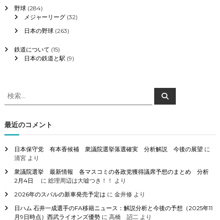
野球
(284)
メジャーリーグ
(32)
日本の野球
(263)
鉄道について
(15)
日本の鉄道と駅
(9)
検
検
索
索
対
象
最近のコメント
:
日本保守党 有本香候補 衆議院選挙落選確実 分析解説 今後の展望
に
清宮
より
衆議院選挙 最新情報 各マスコミの各政党獲得議席予想のまとめ 分析
2月4日
に
総理周辺は大嘘つき！！
より
2026年のスバルの新車発売予定は
に
金井修
より
日ハム 石井一成選手のFA移籍ニュース：解説分析と今後の予想（2025年11
月9日時点）西武ライオンズ優勢
に
高橋 詔二
より