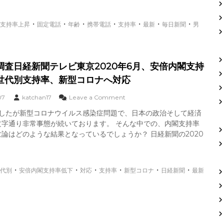
支
調
持
査
率
毎
・
・
・
・
・
・
・
支持率上昇
固定電話
年齢
携帯電話
支持率
最新
毎日新聞
男
に
日
つ
新
い
聞
て
2
調査日経新聞テレビ東京2020年6月、安倍内閣支持
0
2
世代別支持率、新型コロナへ対応
0
年
o
07
katchan17
Leave a Comment
6
n
ましたが新型コロナウイルス感染症問題で、日本の政治そして経済
月
最
、
文字通り非常事態が続いております。 そんな中での、内閣支持率
新
内
世
論はどのような結果となっているでしょうか？ 日経新聞の2020
閣
論
支
調
持
査
率
日
・
・
・
・
・
・
代別
安倍内閣支持率低下
対応
支持率
新型コロナ
日経新聞
最新
上
経
昇
新
、
聞
携
テ
帯
レ
電
ビ