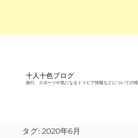
コ
ン
テ
ン
ツ
へ
十人十色ブログ
ス
キ
旅行、スポーツや気になるトリビア情報などについての情報を発信します。
ッ
プ
タグ:
2020年6月