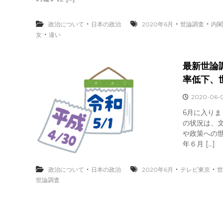
・
・
・
政治について
日本の政治
2020年6月
世論調査
内閣
・
女
違い
最新世論
率低下、
2020-06-
6月に入り
の状況は、
や政策への世
年６月 […]
・
・
・
政治について
日本の政治
2020年6月
テレビ東京
世
世論調査