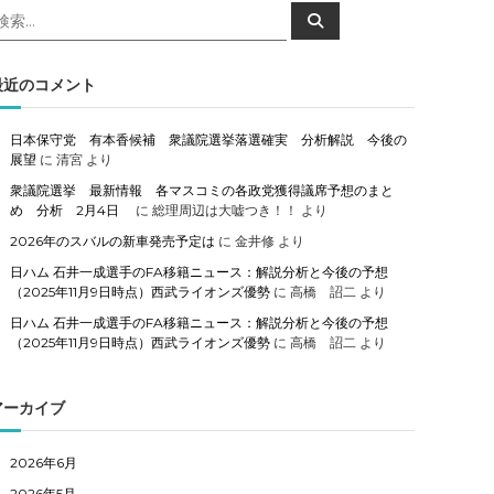
検
検
索
索
対
象
最近のコメント
日本保守党 有本香候補 衆議院選挙落選確実 分析解説 今後の
展望
に
清宮
より
衆議院選挙 最新情報 各マスコミの各政党獲得議席予想のまと
め 分析 2月4日
に
総理周辺は大嘘つき！！
より
2026年のスバルの新車発売予定は
に
金井修
より
日ハム 石井一成選手のFA移籍ニュース：解説分析と今後の予想
（2025年11月9日時点）西武ライオンズ優勢
に
高橋 詔二
より
日ハム 石井一成選手のFA移籍ニュース：解説分析と今後の予想
（2025年11月9日時点）西武ライオンズ優勢
に
高橋 詔二
より
アーカイブ
2026年6月
2026年5月