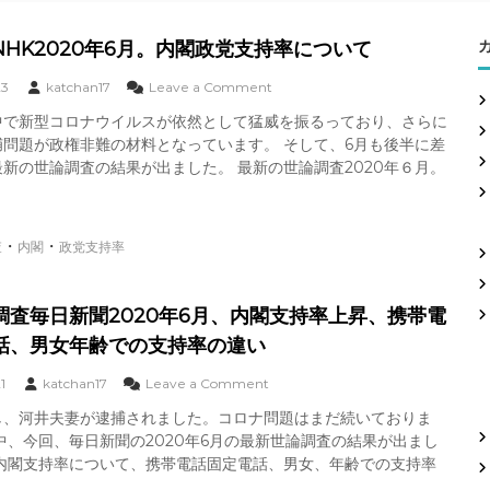
HK2020年6月。内閣政党支持率について
o
23
katchan17
Leave a Comment
n
中で新型コロナウイルスが依然として猛威を振るっており、さらに
世
捕問題が政権非難の材料となっています。 そして、6月も後半に差
論
調
新の世論調査の結果が出ました。 最新の世論調査2020年６月。
査
N
H
K
・
・
査
内閣
政党支持率
2
0
2
調査毎日新聞2020年6月、内閣支持率上昇、携帯電
0
話、男女年齢での支持率の違い
年
6
月
o
1
katchan17
Leave a Comment
。
n
し、河井夫妻が逮捕されました。コロナ問題はまだ続いておりま
内
最
中、今回、毎日新聞の2020年6月の最新世論調査の結果が出まし
閣
新
政
世
の内閣支持率について、携帯電話固定電話、男女、年齢での支持率
党
論