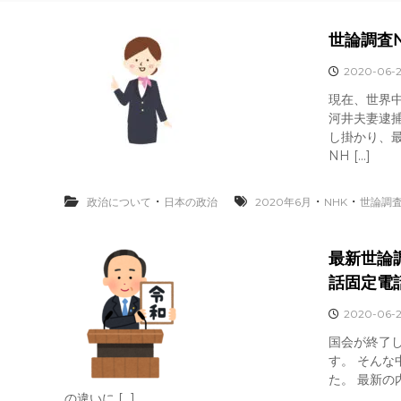
世論調査N
2020-06-
現在、世界
河井夫妻逮
し掛かり、最
NH […]
・
・
・
政治について
日本の政治
2020年6月
NHK
世論調
最新世論
話固定電
2020-06-2
国会が終了
す。 そんな
た。 最新
の違いに […]