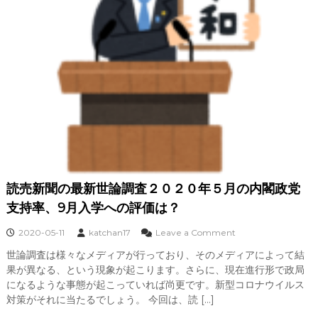
読売新聞の最新世論調査２０２０年５月の内閣政党
支持率、9月入学への評価は？
o
2020-05-11
katchan17
Leave a Comment
n
世論調査は様々なメディアが行っており、そのメディアによって結
読
果が異なる、という現象が起こります。さらに、現在進行形で政局
売
新
になるような事態が起こっていれば尚更です。新型コロナウイルス
聞
対策がそれに当たるでしょう。 今回は、読 […]
の