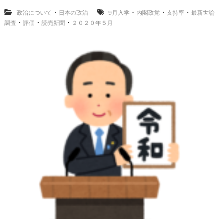
最
新
・
・
・
・
政治について
日本の政治
9月入学
内閣政党
支持率
最新世論
世
・
・
・
調査
評価
読売新聞
２０２０年５月
論
調
査
２
０
２
０
年
５
月
の
内
閣
政
党
支
持
率
、
9
月
入