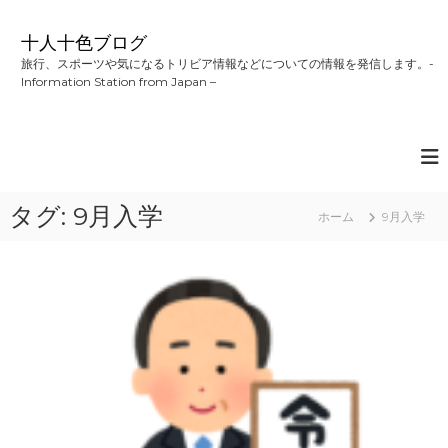
コ
ン
十人十色ブログ
テ
旅行、スポーツや気になるトリビア情報などについての情報を発信します。-
ン
Information Station from Japan –
ツ
へ
ス
キ
ッ
プ
タグ:
9月入学
ホーム
9月入学