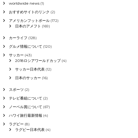
worldwide news
(1)
5
月
おすすめサイトのリンク
(2)
、
安
アメリカンフットボール
(172)
倍
日本のアメフト
(169)
内
閣
カーライフ
(128)
支
グルメ情報について
(120)
持
率
サッカー
(43)
、
2018ロシアワールドカップ
(4)
新
サッカー日本代表
(12)
型
コ
日本のサッカー
(16)
ロ
ナ
スポーツ
(2)
へ
対
テレビ番組について
(2)
応
ノーベル賞について
(67)
、
9
ハワイ旅行最新情報
(4)
月
ラグビー
(8)
入
ラグビー日本代表
(4)
学
の