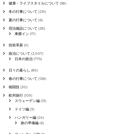
健康・ライフスタイルについて
(58)
評
価
冬の行事について
(219)
は
夏の行事について
(6)
？
宿泊施設について
(28)
東横イン
(17)
技術革新
(9)
政治について
(2,907)
日本の政治
(775)
日々の暮らし
(89)
春の行事について
(128)
格闘技
(30)
欧州旅行
(109)
スウェーデン編
(13)
ドイツ編
(3)
ハンガリー編
(24)
旅の準備編
(6)