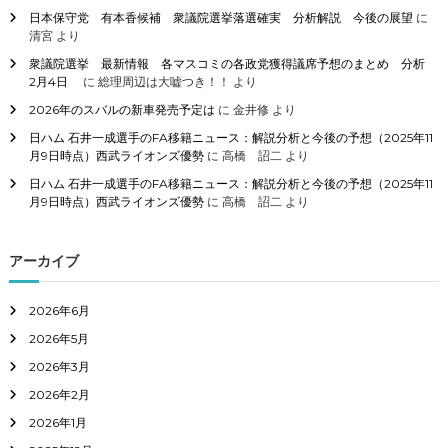
日本保守党 有本香候補 衆議院選挙落選確実 分析解説 今後の展望
に
清宮
より
衆議院選挙 最新情報 各マスコミの各政党獲得議席予想のまとめ 分析
2月4日
に
総理周辺は大嘘つき！！
より
2026年のスバルの新車発売予定は
に
金井修
より
日ハム 石井一成選手のFA移籍ニュース：解説分析と今後の予想（2025年11
月9日時点）西武ライオンズ優勢
に
高橋 詔二
より
日ハム 石井一成選手のFA移籍ニュース：解説分析と今後の予想（2025年11
月9日時点）西武ライオンズ優勢
に
高橋 詔二
より
アーカイブ
2026年6月
2026年5月
2026年3月
2026年2月
2026年1月