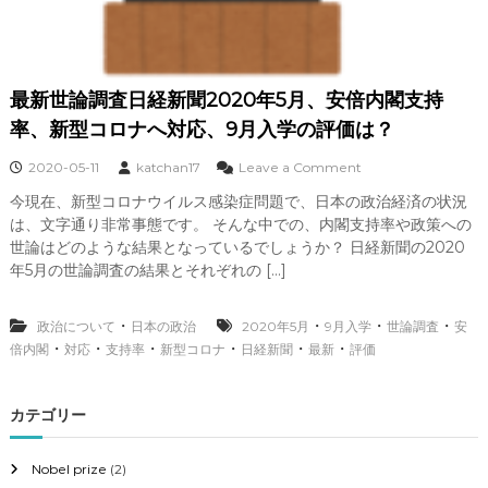
学
へ
の
評
価
最新世論調査日経新聞2020年5月、安倍内閣支持
は
？
率、新型コロナへ対応、9月入学の評価は？
o
2020-05-11
katchan17
Leave a Comment
n
今現在、新型コロナウイルス感染症問題で、日本の政治経済の状況
最
は、文字通り非常事態です。 そんな中での、内閣支持率や政策への
新
世
世論はどのような結果となっているでしょうか？ 日経新聞の2020
論
年5月の世論調査の結果とそれぞれの […]
調
査
日
・
・
・
・
政治について
日本の政治
2020年5月
9月入学
世論調査
安
経
・
・
・
・
・
・
倍内閣
対応
支持率
新型コロナ
日経新聞
最新
評価
新
聞
2
カテゴリー
0
2
0
Nobel prize
(2)
年