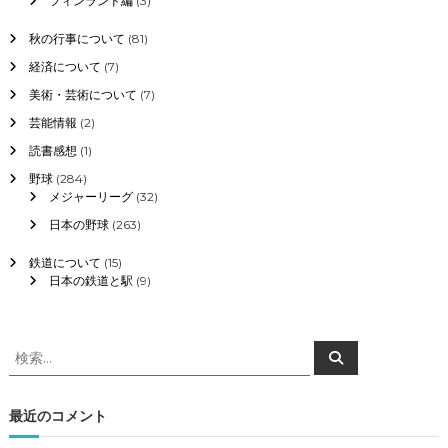
フィンランド編
(3)
秋の行事について
(81)
経済について
(7)
美術・芸術について
(7)
芸能情報
(2)
読書感想
(1)
野球
(284)
メジャーリーグ
(32)
日本の野球
(263)
鉄道について
(15)
日本の鉄道と駅
(9)
検
検
索
索
対
象
最近のコメント
: