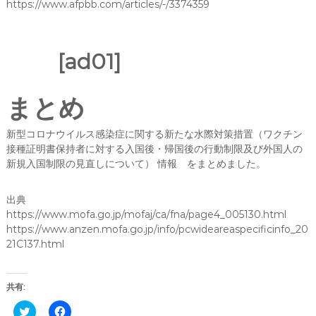
https://www.afpbb.com/articles/-/3374359
[ad01]
まとめ
新型コロナウイルス感染症に関する新たな水際対策措置（ワクチン
接種証明書保持者に対する入国後・帰国後の行動制限及び外国人の
新規入国制限の見直しについて） 情報 をまとめました。
出典
https://www.mofa.go.jp/mofaj/ca/fna/page4_005130.html
https://www.anzen.mofa.go.jp/info/pcwideareaspecificinfo_20
21C137.html
共有:
C
F