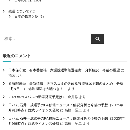
日本の野球
(263)
鉄道について
(15)
日本の鉄道と駅
(9)
検
検
索
索
対
象
最近のコメント
:
日本保守党 有本香候補 衆議院選挙落選確実 分析解説 今後の展望
に
清宮
より
衆議院選挙 最新情報 各マスコミの各政党獲得議席予想のまとめ 分析
2月4日
に
総理周辺は大嘘つき！！
より
2026年のスバルの新車発売予定は
に
金井修
より
日ハム 石井一成選手のFA移籍ニュース：解説分析と今後の予想（2025年11
月9日時点）西武ライオンズ優勢
に
高橋 詔二
より
日ハム 石井一成選手のFA移籍ニュース：解説分析と今後の予想（2025年11
月9日時点）西武ライオンズ優勢
に
高橋 詔二
より