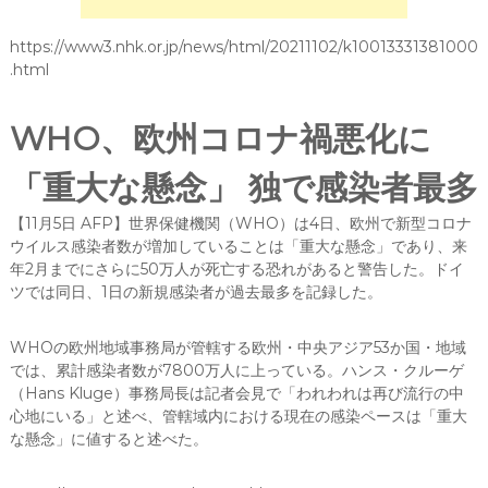
https://www3.nhk.or.jp/news/html/20211102/k10013331381000
.html
WHO、欧州コロナ禍悪化に
「重大な懸念」 独で感染者最多
【11月5日 AFP】世界保健機関（WHO）は4日、欧州で新型コロナ
ウイルス感染者数が増加していることは「重大な懸念」であり、来
年2月までにさらに50万人が死亡する恐れがあると警告した。ドイ
ツでは同日、1日の新規感染者が過去最多を記録した。
WHOの欧州地域事務局が管轄する欧州・中央アジア53か国・地域
では、累計感染者数が7800万人に上っている。ハンス・クルーゲ
（Hans Kluge）事務局長は記者会見で「われわれは再び流行の中
心地にいる」と述べ、管轄域内における現在の感染ペースは「重大
な懸念」に値すると述べた。