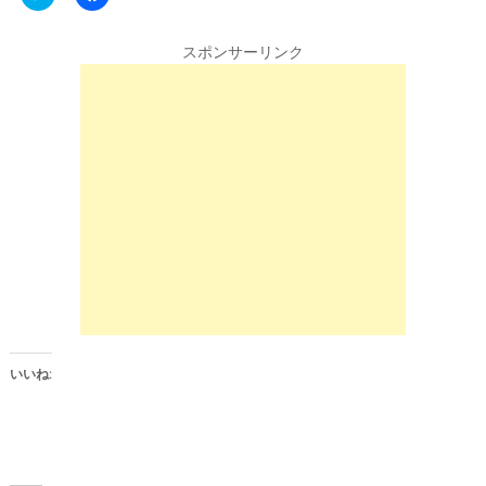
l
a
i
c
c
e
k
b
スポンサーリンク
t
o
o
o
s
k
h
で
a
共
r
有
e
す
o
る
n
に
T
は
w
ク
i
リ
t
ッ
t
ク
e
し
r
て
(
く
新
だ
し
さ
い
い
ウ
(
ィ
新
ン
し
いいね:
ド
い
ウ
ウ
で
ィ
開
ン
き
ド
ま
ウ
す
で
)
開