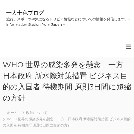
コ
ン
十人十色ブログ
テ
旅行、スポーツや気になるトリビア情報などについての情報を発信します。-
ン
Information Station from Japan –
ツ
へ
ス
キ
ッ
プ
WHO 世界の感染多発を懸念 一方
日本政府 新水際対策措置 ビジネス目
的の入国者 待機期間 原則3日間に短縮
の方針
ホーム
政治について
WHO 世界の感染多発を懸念 一方 日本政府 新水際対策措置 ビジネス目的
の入国者 待機期間 原則3日間に短縮の方針