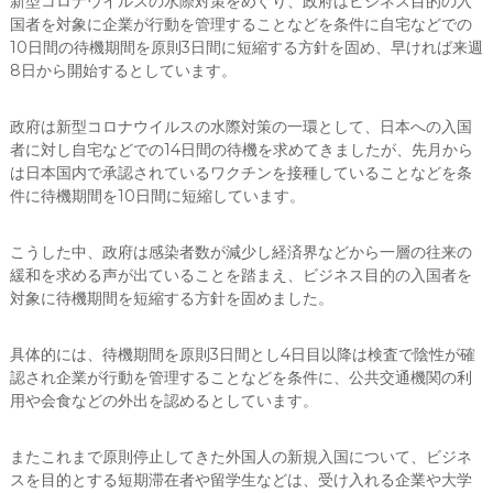
新型コロナウイルスの水際対策をめぐり、政府はビジネス目的の入
国者を対象に企業が行動を管理することなどを条件に自宅などでの
10日間の待機期間を原則3日間に短縮する方針を固め、早ければ来週
8日から開始するとしています。
政府は新型コロナウイルスの水際対策の一環として、日本への入国
者に対し自宅などでの14日間の待機を求めてきましたが、先月から
は日本国内で承認されているワクチンを接種していることなどを条
件に待機期間を10日間に短縮しています。
こうした中、政府は感染者数が減少し経済界などから一層の往来の
緩和を求める声が出ていることを踏まえ、ビジネス目的の入国者を
対象に待機期間を短縮する方針を固めました。
具体的には、待機期間を原則3日間とし4日目以降は検査で陰性が確
認され企業が行動を管理することなどを条件に、公共交通機関の利
用や会食などの外出を認めるとしています。
またこれまで原則停止してきた外国人の新規入国について、ビジネ
スを目的とする短期滞在者や留学生などは、受け入れる企業や大学