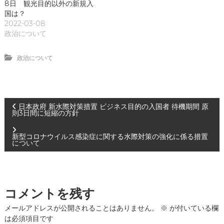
8日 観光目的以外の新規入
国は？
2022-03-08
政治について
政治について
投
日本政府 新水際対策措置 ビジネス目的の入国者 待機期間 原
則3日間に短縮の方針
稿
新型コロナウイルス感染症に関する水際対策の強化に係る措置
について
ナ
ビ
コメントを残す
ゲ
メールアドレスが公開されることはありません。
※
が付いている欄
ー
は必須項目です