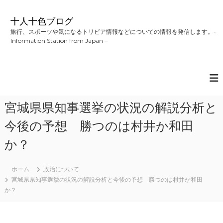
コ
ン
十人十色ブログ
テ
旅行、スポーツや気になるトリビア情報などについての情報を発信します。-
ン
Information Station from Japan –
ツ
へ
ス
キ
ッ
プ
宮城県県知事選挙の状況の解説分析と
今後の予想 勝つのは村井か和田
か？
ホーム
政治について
宮城県県知事選挙の状況の解説分析と今後の予想 勝つのは村井か和田
か？