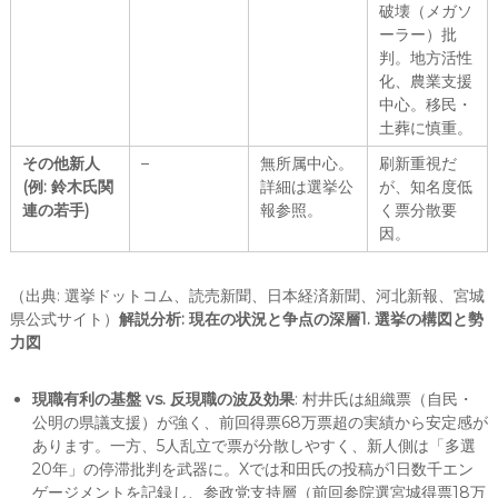
破壊（メガソ
ーラー）批
判。地方活性
化、農業支援
中心。移民・
土葬に慎重。
その他新人
–
無所属中心。
刷新重視だ
(例: 鈴木氏関
詳細は選挙公
が、知名度低
連の若手)
報参照。
く票分散要
因。
（出典: 選挙ドットコム、読売新聞、日本経済新聞、河北新報、宮城
県公式サイト）
解説分析: 現在の状況と争点の深層
1. 選挙の構図と勢
力図
現職有利の基盤 vs. 反現職の波及効果
: 村井氏は組織票（自民・
公明の県議支援）が強く、前回得票68万票超の実績から安定感が
あります。一方、5人乱立で票が分散しやすく、新人側は「多選
20年」の停滞批判を武器に。Xでは和田氏の投稿が1日数千エン
ゲージメントを記録し、参政党支持層（前回参院選宮城得票18万