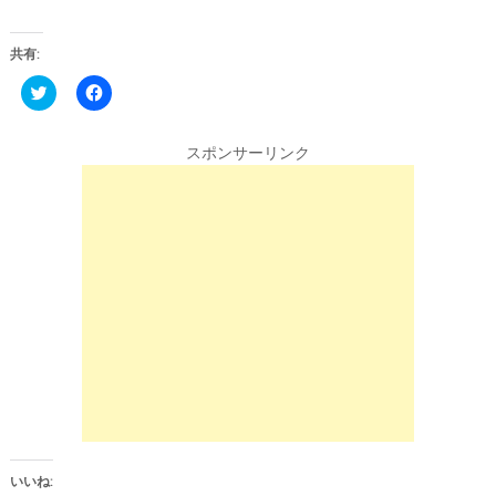
共有:
C
F
l
a
i
c
c
e
k
b
スポンサーリンク
t
o
o
o
s
k
h
で
a
共
r
有
e
す
o
る
n
に
T
は
w
ク
i
リ
t
ッ
t
ク
e
し
r
て
(
く
新
だ
し
さ
い
い
ウ
(
ィ
新
ン
し
いいね:
ド
い