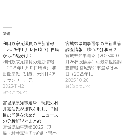
ウ
ウ
で
ィ
開
ン
き
ド
ま
ウ
す
で
)
開
き
関連
ま
す
)
和田政宗元議員の最新情報
宮城県県知事選挙の最新世論
（2025年11月12日時点）自民
調査情報 勝つのは和田？
からの処分は？
宮城県知事選挙（2025年10
和田政宗元議員の最新情報
月26日投開票）の最新世論調
（2025年11月12日時点） 和
査情報 宮城県知事選挙は本
田政宗氏（51歳、元NHKア
日（2025年1…
ナウンサー、元…
2025-10-26
2025-11-12
政治について
政治について
宮城県県知事選挙 現職の村
井嘉浩氏が接戦を制し、６回
目の当選を決めた ニュース
の分析解説とまとめ
宮城県知事選挙2025：現
職・村井嘉浩氏の6選当選の