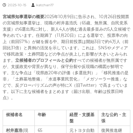
2025-10-15
katchan17
宮城県知事選挙の概要
2025年10月9日に告示され、10月26日投開票
の宮城県知事選挙は、現職の村井嘉浩氏（65歳、無所属、自民党系
支援）の6選出馬に対し、新人4人が挑む過去最多並みの5人立候補で
争われています。任期満了（11月20日）による選挙で、投票率の向
上（前回57%）が鍵を握る中、期日前投票は開始3日で約4万人（前
回比31倍）と異例の活況を示しています。これは、SNSやメディア
で移民政策・土葬問題などの争点が炎上した影響が大きいとみられ
ます。
立候補者のプロフィールと公約
すべての候補者が無所属です
が、支援政党や背景が異なり、保守分裂や反現職の構図が鮮明で
す。主な争点は「現県政20年の評価（多選批判）」「移民推進の是
非」「土葬墓地整備」「水道事業民営化」「メガソーラー推進」な
どで、反グローバリズムの声が特にX（旧Twitter）で高まっていま
す。以下に主な候補者をまとめます（届け出順、年齢は投票日時
点）。
候補者名
年齢
経歴・支援基
主な公約・主
盤
張
村井嘉浩
(現
65
元トヨタ自動
復興推進継