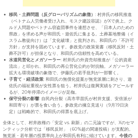
移民・土葬問題（反グローバリズムの象徴）
: 村井氏の移民推進
（ベトナム人労働者受け入れ、モスク建設容認）がXで炎上。ク
ルド人問題やベトナム窃盗団事件を連想させ、「日本人のための
県政」を求める声が和田氏・遊佐氏に集まる。土葬墓地整備（イ
スラム教徒向け）は「文化破壊」と批判され、和田氏の「不許可
方針」が支持を固めています。参政党の政策覚書（移民反対・土
葬不許可）が担保となり、和田氏の信頼性を高めている。
水道民営化とメガソーラー
: 村井氏の外資売却推進が「公的資産
流出」と叩かれ、和田氏の再公営化公約が対抗軸。メガソーラー
拡大も環境破壊の象徴で、伊藤氏の若手批判が一部響く。
子育て・経済政策
: 和田氏の無償化提案が無党派層に刺さり、遊
佐氏の福祉重視が女性票を狙う。村井氏は復興実績をアピールす
るが、20年停滞のイメージが足枷。
保守分裂の影響
: 自民内分裂（高市早苗氏が村井支援、安倍派が
和田寄り）が票を食い合う。参政党の擁立見送り（9月19日決
定）は戦略的で、和田氏の得票を底上げ。
全体として、村井政権の「安定 vs. 刷新」の二元論ですが、Xのセマ
ンティック分析では「移民反対」（60%超の関連投稿）が支配的。
無党派・若年層の投票率向上が和田氏有利に傾けています。
今後の