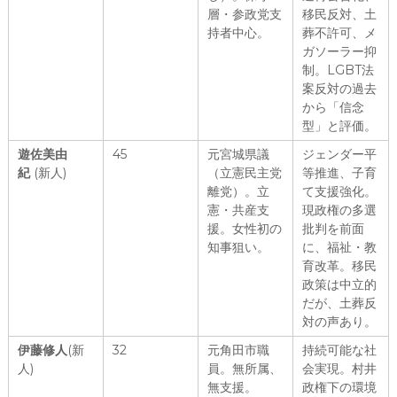
層・参政党支
移民反対、土
持者中心。
葬不許可、メ
ガソーラー抑
制。LGBT法
案反対の過去
から「信念
型」と評価。
遊佐美由
45
元宮城県議
ジェンダー平
紀
(新人)
（立憲民主党
等推進、子育
離党）。立
て支援強化。
憲・共産支
現政権の多選
援。女性初の
批判を前面
知事狙い。
に、福祉・教
育改革。移民
政策は中立的
だが、土葬反
対の声あり。
伊藤修人
(新
32
元角田市職
持続可能な社
人)
員。無所属、
会実現。村井
無支援。
政権下の環境