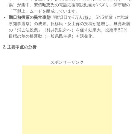
票）が集中。安倍昭恵氏の電話応援演説動画がバズり、保守層の
「下剋上」ムードを醸成しています。
期日前投票の異常事態
: 開始3日で4万人超は、SNS拡散（#宮城
県知事選挙）の成果。反移民・反土葬の投稿が急増し、無党派層
の「消去法投票」（村井氏以外へ）を促す効果大。投票率80%
目標の草の根運動（一般県民主導）も活発化。
2. 主要争点の分析
スポンサーリンク