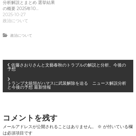
分析解説とまとめ 選挙結果
の概要 2025年10…
2025-10-27
政治について
政治について
投
佐藤さおりさんと文藝春秋のトラブルの解説と分析、今後の
予想
稿
トランプ大統領がハマスに武装解除を迫る ニュース解説分析
と今後の予想 最新情報
ナ
ビ
コメントを残す
ゲ
メールアドレスが公開されることはありません。
※
が付いている欄
ー
は必須項目です