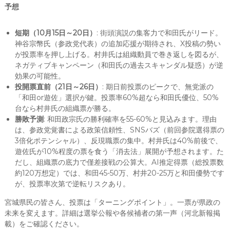
予想
短期（10月15日～20日）
: 街頭演説の集客力で和田氏がリード。
神谷宗幣氏（参政党代表）の追加応援が期待され、X投稿の勢い
が投票率を押し上げる。村井氏は組織動員で巻き返しを図るが、
ネガティブキャンペーン（和田氏の過去スキャンダル疑惑）が逆
効果の可能性。
投開票直前（21日～26日）
: 期日前投票のピークで、無党派の
「和田or遊佐」選択が鍵。投票率60%超なら和田氏優位、50%
台なら村井氏の組織票が勝る。
勝敗予測
: 和田政宗氏の勝利確率を55-60%と見込みます。理由
は、参政党覚書による政策信頼性、SNSバズ（前回参院選得票の
3倍化ポテンシャル）、反現職票の集中。村井氏は40%前後で、
遊佐氏が10%程度の票を食う「消去法」展開が予想されます。た
だし、組織票の底力で僅差接戦の公算大。AI推定得票（総投票数
約120万想定）では、和田45-50万、村井20-25万と和田優勢です
が、投票率次第で逆転リスクあり。
宮城県民の皆さん、投票は「ターニングポイント」。一票が県政の
未来を変えます。詳細は選挙公報や各候補者の第一声（河北新報掲
載）をご確認ください。