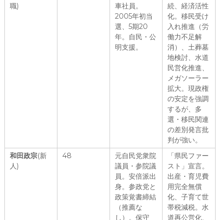
職)
車社員。
続、経済活性
2005年初当
化。移民受け
選、5期20
入れ推進（労
年。自民・公
働力不足解
明支援。
消）、土葬墓
地検討、水道
民営化推進、
メガソーラー
拡大。現政権
の安定を強調
するが、多
選・移民関連
の差別発言批
判が強い。
和田政宗
(新
48
元自民党衆院
「県民ファー
人)
議員・参院議
スト」宣言。
員。安倍派出
出産・育児費
身。参政党と
用完全無償
政策覚書締結
化、子育て世
（推薦な
帯税減税。水
し）。保守
道再公営化、