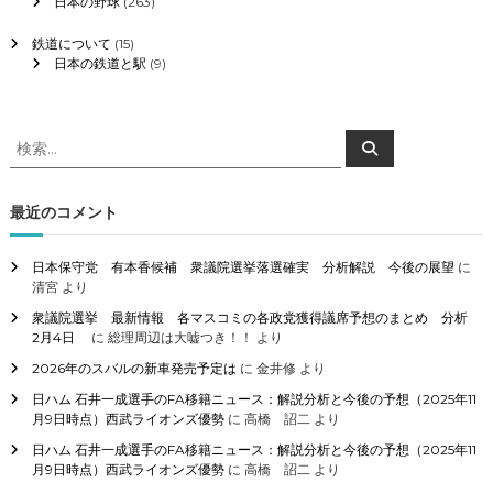
日本の野球
(263)
鉄道について
(15)
日本の鉄道と駅
(9)
検
検
索
索
対
象
最近のコメント
:
日本保守党 有本香候補 衆議院選挙落選確実 分析解説 今後の展望
に
清宮
より
衆議院選挙 最新情報 各マスコミの各政党獲得議席予想のまとめ 分析
2月4日
に
総理周辺は大嘘つき！！
より
2026年のスバルの新車発売予定は
に
金井修
より
日ハム 石井一成選手のFA移籍ニュース：解説分析と今後の予想（2025年11
月9日時点）西武ライオンズ優勢
に
高橋 詔二
より
日ハム 石井一成選手のFA移籍ニュース：解説分析と今後の予想（2025年11
月9日時点）西武ライオンズ優勢
に
高橋 詔二
より