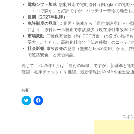
電動シフト加速
: 規制対応で電動原付（例: glafit
「エコで静か」と好評ですが、バッテリー寿命の懸念も
長期（2027年以降）
:
免許制度の見直し
: 業界・議連から「原付免許廃止＋小
により、原付ルール廃止で事故減少（現在原付事故率1
市場変動
: 二輪保有台数（約1,000万台）は横ばい維持
要大）。ただし、高齢化社会で「低速移動」のニッチ市
社会影響
: 事故多発の懸念（無知な125cc使用）から
で道路安全」と賛否両論。
総じて、2025年11月は「原付の転機」ですが、新基準と
確認、在庫チェック）を推奨。最新情報はJAMAや国土交
共有:
C
F
l
a
i
c
c
e
k
b
スポ
t
o
o
o
s
k
h
で