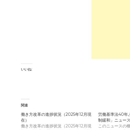
a
共
r
有
e
す
o
る
n
に
T
は
w
ク
i
リ
t
ッ
t
ク
e
し
r
て
(
く
新
だ
し
さ
い
い
ウ
(
ィ
新
ン
し
いいね:
ド
い
ウ
ウ
で
ィ
開
ン
き
ド
ま
ウ
す
で
)
開
き
関連
ま
す
)
働き方改革の進捗状況（2025年12月現
労働基準法40年
在）
制緩和」ニュー
働き方改革の進捗状況（2025年12月現
このニュースの概要