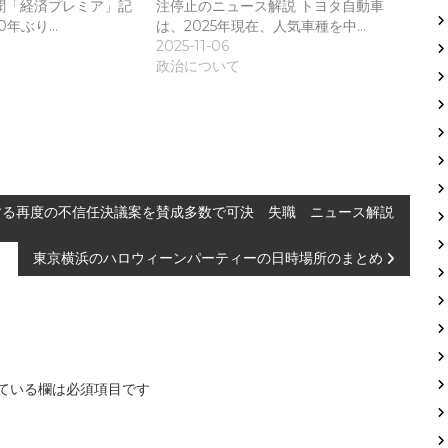
聞「経済プレミア」記
注停止のニュース解説 トヨタ自動車
0年ぶり…
は、2025年現在、人気車種を中…
2025-11-06
政治について
する再度の不信任決議案を賛成多数で可決 失職 ニュース解説
東京横浜のハロウィーンパーティーの日時場所のまとめ
ている欄は必須項目です