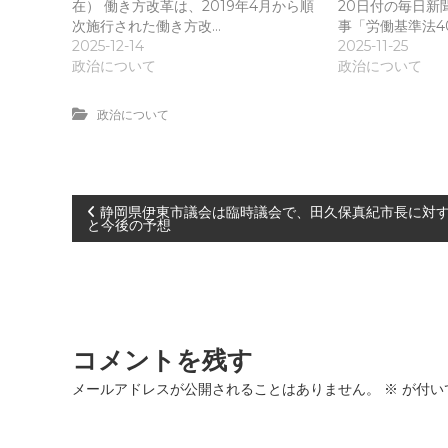
在） 働き方改革は、2019年4月から順
20日付の毎日新
次施行された働き方改…
事「労働基準法4
2025-12-14
2025-11-25
政治について
政治について
政治について
投
静岡県伊東市議会は臨時議会で、田久保真紀市長に対
と今後の予想
稿
ナ
ビ
コメントを残す
ゲ
メールアドレスが公開されることはありません。
※
が付い
ー