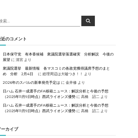
検
検
索
索
対
象
最近のコメント
日本保守党 有本香候補 衆議院選挙落選確実 分析解説 今後の
展望
に
清宮
より
衆議院選挙 最新情報 各マスコミの各政党獲得議席予想のまと
め 分析 2月4日
に
総理周辺は大嘘つき！！
より
2026年のスバルの新車発売予定は
に
金井修
より
日ハム 石井一成選手のFA移籍ニュース：解説分析と今後の予想
（2025年11月9日時点）西武ライオンズ優勢
に
高橋 詔二
より
日ハム 石井一成選手のFA移籍ニュース：解説分析と今後の予想
（2025年11月9日時点）西武ライオンズ優勢
に
高橋 詔二
より
アーカイブ