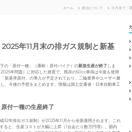
ホーム
政治について
今月末で「
025年11月末の排ガス規制と新基
cc以下の「原付一種」（通称：原付バイク）の
新規生産が終了
しま
025年問題）に対応した措置で、既存の50cc車両は今後も使用
る「新基準原付」の導入が予定されており、二輪業界やユーザー層
説し、今後の予想をまとめます。情報は国土交通省・日本自動車工
と原付一種の生産終了
成32年排出ガス規制）が2025年11月から全面適用されます。これ
良すると、生産コストが大幅に上昇（1台あたり数万円増）。国内