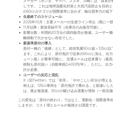
メーカー（ホンダ、ヤマハ、スズキ、川崎）は「採算が取
しです。 これは地球温暖化対策と大気汚染防止を目的
の50ccカテゴリが国際基準に合わず、輸出競争力の低
生産終了のスケジュール
:
2025年10月：主要メーカーの生産ライン停止（既に一
11月以降：新規登録不可（在庫分のみ販売可能）。
影響台数：年間約20万台の国内販売が激減。ユーザー
離移動で欠かせない存在でした。
新基準原付の導入
:
原付一種の「後継」として、総排気量50cc超～125cc以
ます。これにより、原付免許で従来の50ccに加え、出力制
ューン版）が乗車可能に。 交通ルールは従来通り（最高
税制も原付扱い（自動車税2,400円/年）。ただし、出力4
許が必要。
ユーザーの反応と混乱
:
X（旧Twitter）では「初耳」「ややこしい区分が増
例えば、125cc車両を「原付免許で乗れる」と勘違い
は、廃止報道後、50ccの駆け込み需要が増加（一部店
この変化は「原付の終わり」ではなく、電動化・国際基準化
しますが、コスト増とルールの複雑さが課題です。