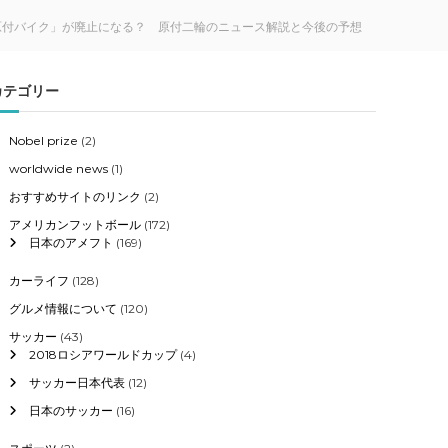
原付バイク」が廃止になる？ 原付二輪のニュース解説と今後の予想
カテゴリー
Nobel prize
(2)
worldwide news
(1)
おすすめサイトのリンク
(2)
アメリカンフットボール
(172)
日本のアメフト
(169)
カーライフ
(128)
グルメ情報について
(120)
サッカー
(43)
2018ロシアワールドカップ
(4)
サッカー日本代表
(12)
日本のサッカー
(16)