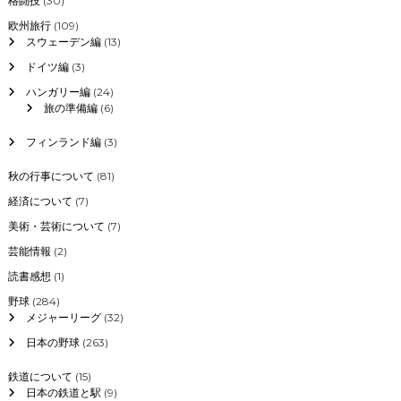
格闘技
(30)
欧州旅行
(109)
スウェーデン編
(13)
ドイツ編
(3)
ハンガリー編
(24)
旅の準備編
(6)
フィンランド編
(3)
秋の行事について
(81)
経済について
(7)
美術・芸術について
(7)
芸能情報
(2)
読書感想
(1)
野球
(284)
メジャーリーグ
(32)
日本の野球
(263)
鉄道について
(15)
日本の鉄道と駅
(9)