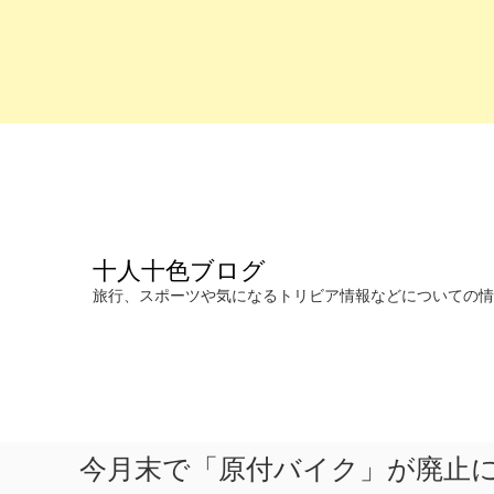
コ
ン
テ
ン
ツ
へ
十人十色ブログ
ス
キ
旅行、スポーツや気になるトリビア情報などについての情報を発信します。
ッ
プ
今月末で「原付バイク」が廃止