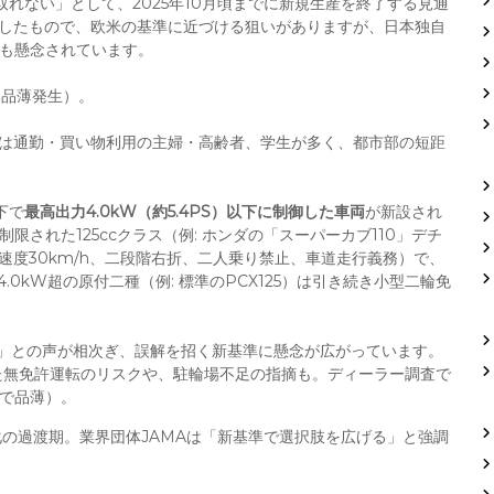
れない」として、2025年10月頃までに新規生産を終了する見通
としたもので、欧米の基準に近づける狙いがありますが、日本独自
下も懸念されています。
部品薄発生）。
層は通勤・買い物利用の主婦・高齢者、学生が多く、都市部の短距
下で
最高出力4.0kW（約5.4PS）以下に制御した車両
が新設され
限された125ccクラス（例: ホンダの「スーパーカブ110」デチ
速度30km/h、二段階右折、二人乗り禁止、車道走行義務）で、
.0kW超の原付二種（例: 標準のPCX125）は引き続き小型二輪免
える」との声が相次ぎ、誤解を招く新基準に懸念が広がっています。
した無免許運転のリスクや、駐輪場不足の指摘も。ディーラー調査で
舗で品薄）。
の過渡期。業界団体JAMAは「新基準で選択肢を広げる」と強調