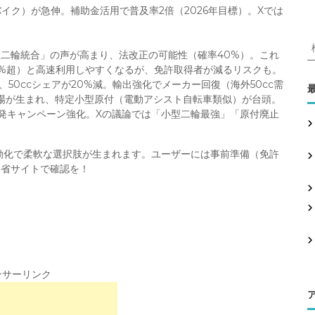
の電動バイク）が急伸。補助金活用で普及率2倍（2026年目標）。Xでは
。
型二輪統合」の声が高まり、法改正の可能性（確率40%）。これ
0%超）と高速利用しやすくなるが、免許取得者が減るリスクも。
も、50ccシェアが20%減。輸出強化でメーカー回復（海外50cc需
場が生まれ、特定小型原付（電動アシスト自転車類似）が台頭。
:
、啓発キャンペーン強化。Xの議論では「小型二輪最強」「原付廃止
電動化で柔軟な選択肢が生まれます。ユーザーには事前準備（免許
通省サイトで確認を！
ンサーリンク