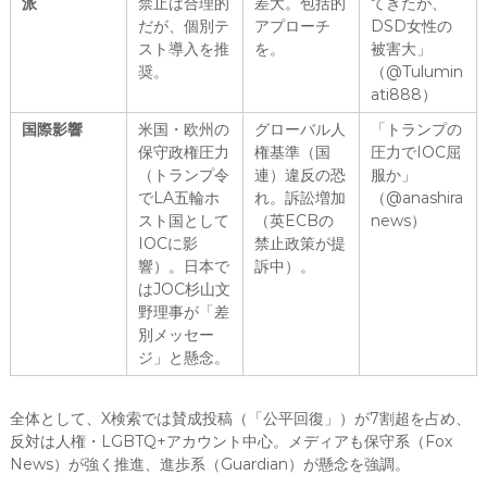
派
禁止は合理的
差大。包括的
てきたが、
だが、個別テ
アプローチ
DSD女性の
スト導入を推
を。
被害大」
奨。
（@Tulumin
ati888）
国際影響
米国・欧州の
グローバル人
「トランプの
保守政権圧力
権基準（国
圧力でIOC屈
（トランプ令
連）違反の恐
服か」
でLA五輪ホ
れ。訴訟増加
（@anashira
スト国として
（英ECBの
news）
IOCに影
禁止政策が提
響）。日本で
訴中）。
はJOC杉山文
野理事が「差
別メッセー
ジ」と懸念。
全体として、X検索では賛成投稿（「公平回復」）が7割超を占め、
反対は人権・LGBTQ+アカウント中心。メディアも保守系（Fox
News）が強く推進、進歩系（Guardian）が懸念を強調。