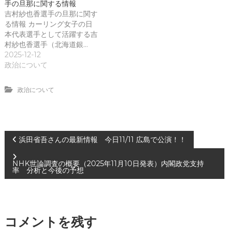
手の旦那に関する情報
吉村紗也香選手の旦那に関す
る情報 カーリング女子の日
本代表選手として活躍する吉
村紗也香選手（北海道銀…
2025-12-12
政治について
政治について
投
浜田省吾さんの最新情報 今日11/11 広島で公演！！
稿
NHK世論調査の概要（2025年11月10日発表）内閣政党支持
率 分析と今後の予想
ナ
ビ
コメントを残す