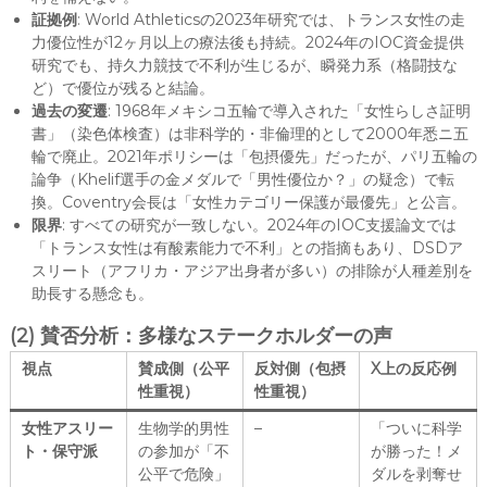
証拠例
: World Athleticsの2023年研究では、トランス女性の走
力優位性が12ヶ月以上の療法後も持続。2024年のIOC資金提供
研究でも、持久力競技で不利が生じるが、瞬発力系（格闘技な
ど）で優位が残ると結論。
過去の変遷
: 1968年メキシコ五輪で導入された「女性らしさ証明
書」（染色体検査）は非科学的・非倫理的として2000年悉ニ五
輪で廃止。2021年ポリシーは「包摂優先」だったが、パリ五輪の
論争（Khelif選手の金メダルで「男性優位か？」の疑念）で転
換。Coventry会長は「女性カテゴリー保護が最優先」と公言。
限界
: すべての研究が一致しない。2024年のIOC支援論文では
「トランス女性は有酸素能力で不利」との指摘もあり、DSDア
スリート（アフリカ・アジア出身者が多い）の排除が人種差別を
助長する懸念も。
(2) 賛否分析：多様なステークホルダーの声
視点
賛成側（公平
反対側（包摂
X上の反応例
性重視）
性重視）
女性アスリー
生物学的男性
–
「ついに科学
ト・保守派
の参加が「不
が勝った！メ
公平で危険」
ダルを剥奪せ