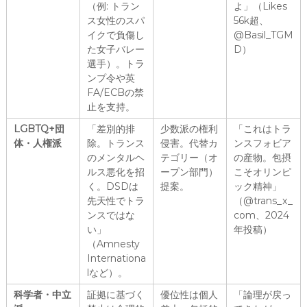
（例: トラン
よ」（Likes
ス女性のスパ
56k超、
イクで負傷し
@Basil_TGM
た女子バレー
D）
選手）。トラ
ンプ令や英
FA/ECBの禁
止を支持。
LGBTQ+団
「差別的排
少数派の権利
「これはトラ
体・人権派
除。トランス
侵害。代替カ
ンスフォビア
のメンタルヘ
テゴリー（オ
の産物。包摂
ルス悪化を招
ープン部門）
こそオリンピ
く。DSDは
提案。
ック精神」
先天性でトラ
（@trans_x_
ンスではな
com、2024
い」
年投稿）
（Amnesty
Internationa
lなど）。
科学者・中立
証拠に基づく
優位性は個人
「論理が戻っ