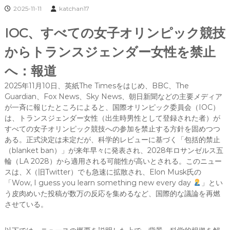
2025-11-11
katchan17
IOC、すべての女子オリンピック競技
からトランスジェンダー女性を禁止
へ：報道
2025年11月10日、英紙The Timesをはじめ、BBC、The
Guardian、Fox News、Sky News、朝日新聞などの主要メディア
が一斉に報じたところによると、国際オリンピック委員会（IOC）
は、トランスジェンダー女性（出生時男性として登録された者）が
すべての女子オリンピック競技への参加を禁止する方針を固めつつ
ある。正式決定は未定だが、科学的レビューに基づく「包括的禁止
（blanket ban）」が来年早々に発表され、2028年ロサンゼルス五
輪（LA 2028）から適用される可能性が高いとされる。このニュー
スは、X（旧Twitter）でも急速に拡散され、Elon Musk氏の
「Wow, I guess you learn something new every day
」とい
う皮肉めいた投稿が数万の反応を集めるなど、国際的な議論を再燃
させている。