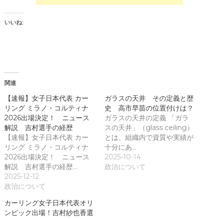
い
い
ウ
(
ィ
新
ン
し
いいね:
ド
い
ウ
ウ
で
ィ
開
ン
き
ド
ま
ウ
す
で
)
開
き
関連
ま
す
)
【速報】女子日本代表 カー
ガラスの天井 その定義と歴
リング ミラノ・コルティナ
史 高市早苗の位置付けは？
2026出場決定！ ニュース
ガラスの天井の定義 「ガラ
解説 吉村選手の経歴
スの天井」（glass ceiling）
【速報】女子日本代表 カー
とは、組織内で資質や実績が
リング ミラノ・コルティナ
十分にあ…
2026出場決定！ ニュース
2025-10-14
解説 吉村選手の経歴…
政治について
2025-12-12
政治について
カーリング女子日本代表オリ
ンピック出場！吉村紗也香選