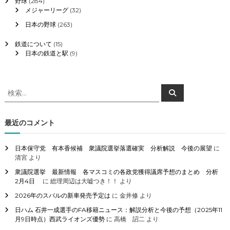
野球
(284)
メジャーリーグ
(32)
日本の野球
(263)
鉄道について
(15)
日本の鉄道と駅
(9)
検
検
索
索
対
象
最近のコメント
:
日本保守党 有本香候補 衆議院選挙落選確実 分析解説 今後の展望
に
清宮
より
衆議院選挙 最新情報 各マスコミの各政党獲得議席予想のまとめ 分析
2月4日
に
総理周辺は大嘘つき！！
より
2026年のスバルの新車発売予定は
に
金井修
より
日ハム 石井一成選手のFA移籍ニュース：解説分析と今後の予想（2025年11
月9日時点）西武ライオンズ優勢
に
高橋 詔二
より