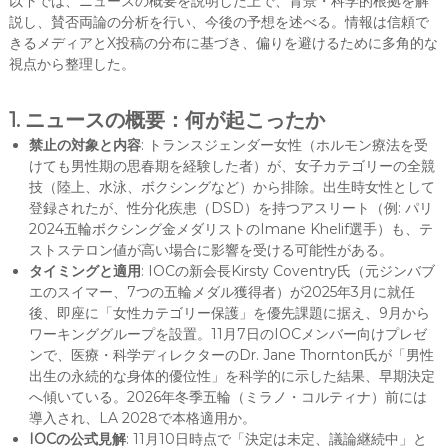
以下では、ニュースの概要を説明した上で、背景・科学的根拠を解
説し、賛否両論の分析を行い、今後の予想を述べる。情報は信頼で
きるメディアとX投稿の分布に基づき、偏りを避けるために多角的な
視点から整理した。
1. ニュースの概要：何が起こったか
禁止の対象と内容
: トランスジェンダー女性（ホルモン療法を受
けても男性期の思春期を経験した者）が、女子カテゴリーの全競
技（陸上、水泳、ボクシングなど）から排除。出生時女性として
登録されたが、性分化疾患（DSD）を持つアスリート（例: パリ
2024五輪ボクシング金メダリストのImane Khelif選手）も、テ
ストステロン値が高い場合に影響を受ける可能性がある。
タイミングと適用
: IOCの新会長Kirsty Coventry氏（元ジンバブ
エのスイマー、7つの五輪メダル獲得者）が2025年3月に就任
後、即座に「女性カテゴリー保護」を優先課題に据え、9月から
ワーキンググループを設置。11月7日のIOCメンバー向けプレゼ
ンで、医療・科学ディレクターのDr. Jane Thornton氏が「男性
出生の永続的な身体的優位性」を科学的に示した結果、早期決定
へ傾いている。2026年冬季五輪（ミラノ・コルティナ）前には
導入され、LA 2028で本格適用か。
IOCの公式見解
: 11月10日時点で「決定は未定、議論継続中」と