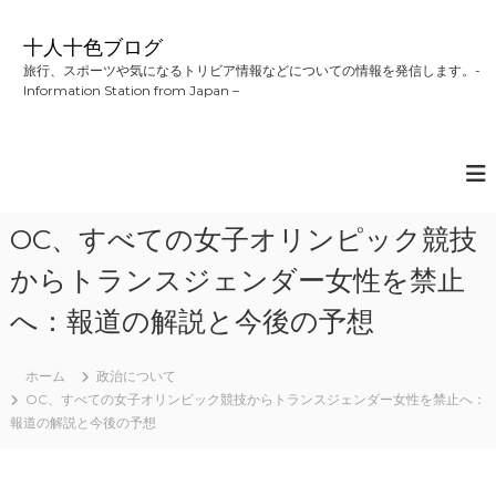
コ
ン
十人十色ブログ
テ
旅行、スポーツや気になるトリビア情報などについての情報を発信します。-
ン
Information Station from Japan –
ツ
へ
ス
キ
ッ
プ
OC、すべての女子オリンピック競技
からトランスジェンダー女性を禁止
へ：報道の解説と今後の予想
ホーム
政治について
OC、すべての女子オリンピック競技からトランスジェンダー女性を禁止へ：
報道の解説と今後の予想