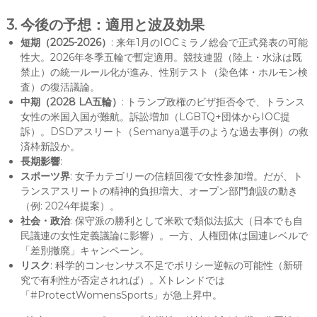
3. 今後の予想：適用と波及効果
短期（2025-2026）
: 来年1月のIOCミラノ総会で正式発表の可能
性大。2026年冬季五輪で暫定適用。競技連盟（陸上・水泳は既
禁止）の統一ルール化が進み、性別テスト（染色体・ホルモン検
査）の復活議論。
中期（2028 LA五輪）
: トランプ政権のビザ拒否令で、トランス
女性の米国入国が難航。訴訟増加（LGBTQ+団体からIOC提
訴）。DSDアスリート（Semanya選手のような過去事例）の救
済枠新設か。
長期影響
:
スポーツ界
: 女子カテゴリーの信頼回復で女性参加増。だが、ト
ランスアスリートの精神的負担増大、オープン部門創設の動き
（例: 2024年提案）。
社会・政治
: 保守派の勝利として米欧で類似法拡大（日本でも自
民議連の女性定義議論に影響）。一方、人権団体は国連レベルで
「差別撤廃」キャンペーン。
リスク
: 科学的コンセンサス不足でポリシー逆転の可能性（新研
究で有利性が否定されれば）。Xトレンドでは
「#ProtectWomensSports」が急上昇中。