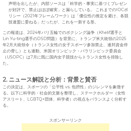
声明を出したが、内部ソースは「科学的・事実に基づくプレゼン
が好評で、禁止はほぼ確実」と漏らしている。 これまでのIOCポ
リシー（2021年フレームワーク）は「優位性の推定を避け、各競
技連盟に委ねる」だったが、これを一新する形。
この報道は、2024年パリ五輪でのボクシング論争（Khelif選手と
Lin Yu-ting選手のDSD問題）を背景に、トランプ米大統領の2025
年2月大統領令（トランス女性の女子スポーツ参加禁止、連邦資金停
止の脅し）とも連動。米国オリンピック・パラリンピック委員会
（USOPC）は7月に既に国内女子競技からトランス女性を排除し
た。
2. ニュース解説と分析：背景と賛否
この決定は、スポーツの「公平性 vs. 包摂性」のジレンマを象徴す
る。以下に科学的・社会的文脈を整理し、ステークホルダー（女性
アスリート、LGBTQ+団体、科学者）の視点をバランスよく分析す
る。
スポンサーリンク