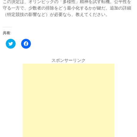
この決定は、オリンピックの「多様性」精神を試す転機。公平性を
守る一方で、少数者の排除をどう最小化するかが鍵だ。追加の詳細
（特定競技の影響など）が必要なら、教えてください。
共有:
C
F
l
a
i
c
c
e
k
b
スポンサーリンク
t
o
o
o
s
k
h
で
a
共
r
有
e
す
o
る
n
に
T
は
w
ク
i
リ
t
ッ
t
ク
e
し
r
て
(
く
新
だ
し
さ