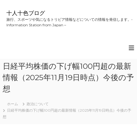
コ
ン
十人十色ブログ
テ
旅行、スポーツや気になるトリビア情報などについての情報を発信します。-
ン
Information Station from Japan –
ツ
へ
ス
キ
ッ
プ
日経平均株価の下げ幅100円超の最新
情報（2025年11月19日時点）今後の予
想
ホーム
政治について
日経平均株価の下げ幅100円超の最新情報（2025年11月19日時点）今後の予
想