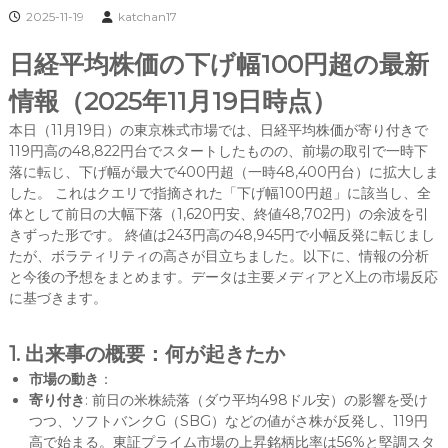
2025-11-19
katchan17
日経平均株価の下げ幅100円超の最新
情報（2025年11月19日時点）
本日（11月19日）の東京株式市場では、日経平均株価が寄り付きで
119円高の48,822円台でスタートしたものの、前場の取引で一時下
落に転じ、下げ幅が最大で400円超（一時48,400円台）に拡大しま
した。 これはクエリで指摘された「下げ幅100円超」に該当し、全
体として前日の大幅下落（1,620円安、終値48,702円）の余波を引
きずった形です。 終値は243円高の48,945円で小幅反発に転じまし
たが、ボラティリティの高さが目立ちました。以下に、情報の分析
と今後の予想をまとめます。データは主要メディアとX上の市場反応
に基づきます。
1. 出来事の概要：何が起きたか
市場の動き
：
寄り付き
: 前日の米株続落（ダウ平均498ドル安）の影響を受け
つつ、ソフトバンクG（SBG）などの値がさ株が反発し、119円
高で始まる。東証プライム市場の上昇銘柄比率は56%と堅調スタ