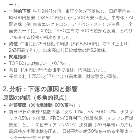
ート。
一時的下落
: 午前9時11分頃、東証全体が下落転じ、日経平均も一
時300円超安（48,500円台）から400円安へ拡大。半導体・AI
関連株（例: 東京エレクトロン、アドバンテスト）が主導し、全
面安ムードに。 Xでは「SBG主導で-300円超から反発」とのリ
アルタイム投稿が相次ぎました。
終値
: 午後には75日移動平均線（約48,800円）で下げ止まり、
243円高で引け。出来高は前日比微増の約3.2億株。
関連指標
：
TOPIX: ほぼ横ばい（+0.1%）。
為替: ドル円は155円台後半で推移、円高圧力なし。
長期金利: 1.755%と17年半ぶり高水準、財政懸念が重荷。
2. 分析：下落の原因と影響
原因の内訳（多角的視点）
外部要因（米市場連動: 60%寄与）
：
前日18日の米株3指数下落（ダウ-1.1%、S&P500-1.2%、ナスダ
ック-1.5%）の直撃。FRBの12月利下げ観測後退（インフレ再燃
懸念）と、エヌビディア（NVDA）決算前（20日早朝）の持ち
高調整が半導体株を圧迫。 日経平均の約30%を占める半導体セ
クターが一時2%超安。