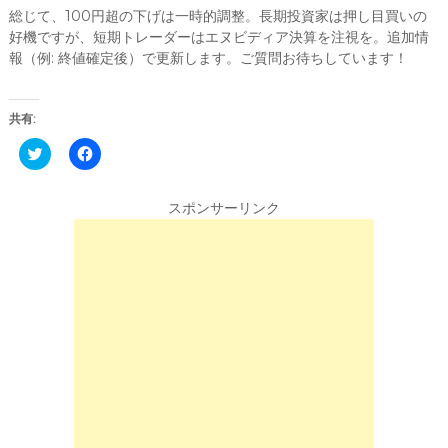
総じて、100円超の下げは一時的調整。長期投資家は押し目買いの
好機ですが、短期トレーダーはエヌビディア決算を注視を。追加情
報（例: 終値確定後）で更新します。ご質問お待ちしています！
共有:
C
F
l
a
i
c
c
e
k
b
スポンサーリンク
t
o
o
o
s
k
h
で
a
共
r
有
e
す
o
る
n
に
T
は
w
ク
i
リ
t
ッ
t
ク
e
し
r
て
(
く
新
だ