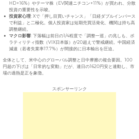
HD+16%）やテーマ株（EV関連ニチコン+11%）が買われ、分散
投資の重要性を示唆。
投資家心理
: Xで「押し目買いチャンス」「日経ダブルインバース
で利益」と二極化。個人投資家は短期売買活発化、機関は持ち高
調整継続。
マクロ影響
: 下落幅は前日の1/4程度で「調整一巡」の兆しも、ボ
ラティリティ指数（VIX日本版）が20超えで警戒継続。中国経済
減速（若者失業率17.7%）が間接的に日本輸出を圧迫。
全体として、米中心のグローバル調整と日中摩擦の複合要因。100
円超の下げは「日常的な変動」だが、連日の1620円安と連動し、市
場の過熱是正を象徴。
スポンサーリンク