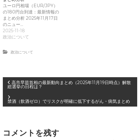
ユーロ円相場（EUR/JPY）
の180円台到達：最新情報の
まとめ分析 2025年11月17日
のニュー…
2025-11-18
政治について
政治について
投
高市早苗首相の最新動向まとめ（2025年11月19日時点）解散
総選挙の日程は？
稿
禁酒（飲酒ゼロ）でリスクが明確に低下するがん・病気まとめ
ナ
ビ
コメントを残す