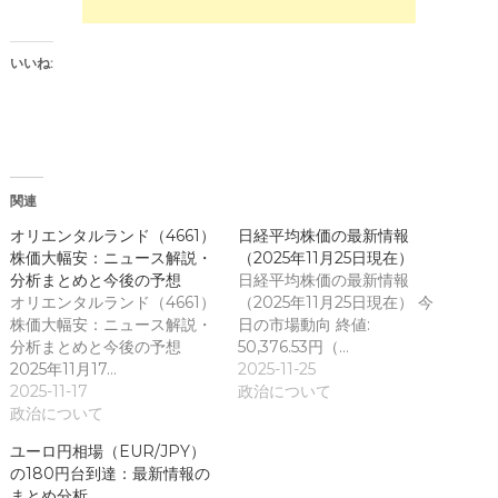
し
さ
い
い
ウ
(
ィ
新
ン
し
いいね:
ド
い
ウ
ウ
で
ィ
開
ン
き
ド
ま
ウ
す
で
)
開
き
関連
ま
す
)
オリエンタルランド（4661）
日経平均株価の最新情報
株価大幅安：ニュース解説・
（2025年11月25日現在）
分析まとめと今後の予想
日経平均株価の最新情報
オリエンタルランド（4661）
（2025年11月25日現在） 今
株価大幅安：ニュース解説・
日の市場動向 終値:
分析まとめと今後の予想
50,376.53円（…
2025年11月17…
2025-11-25
2025-11-17
政治について
政治について
ユーロ円相場（EUR/JPY）
の180円台到達：最新情報の
まとめ分析