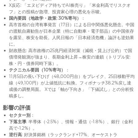
X反応: 「エヌビディア待ちでAI株売り」「米金利高でリスクオ
フ」との投稿が急増、投資家心理の悪化を示唆。
国内要因（地政学・政策: 30%寄与）
：
高市首相の台湾有事発言（17日）による日中関係悪化懸念。中国
の渡航自粛勧告が日本企業（特に自動車・電子部品）の中国依存
を露呈、株安を助長。人民日報の「日本経済危機」論評も逆効果
に。
財政懸念: 高市政権の25兆円経済対策（減税・賃上げ公約）で国
債増発観測が強まり、長期金利上昇→株安の連鎖（トリプル安:
株・円・債券同時下落）。
テクニカル要因（10%寄与）
：
11月5日の長い下ひげ（48,000円台）をブレイク、25日移動平均
線（49,100円）が上値抵抗に転換。フィボナッチ38.2%戻し達
成後の調整局面。 Xでは「軸が下向き」「下値試し」との分析投
稿多し。
影響の評価
セクター別
：
下落主導
: 半導体（-2.5%）、情報・通信（-1.8%）、銀行（金利
高で-1.2%）。
逆行高
: 好決算銘柄（ラックランド+17%、オーケストラ