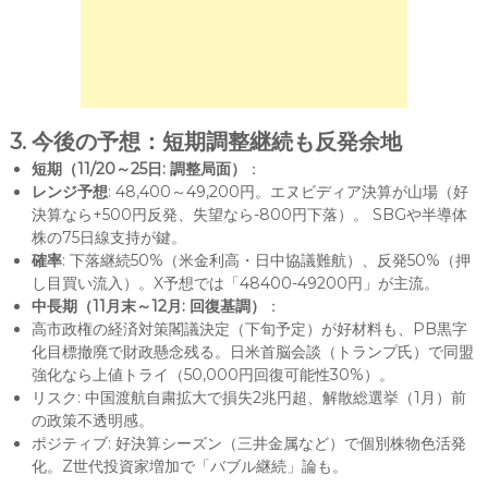
3. 今後の予想：短期調整継続も反発余地
短期（11/20～25日: 調整局面）
：
レンジ予想
: 48,400～49,200円。エヌビディア決算が山場（好
決算なら+500円反発、失望なら-800円下落）。 SBGや半導体
株の75日線支持が鍵。
確率
: 下落継続50%（米金利高・日中協議難航）、反発50%（押
し目買い流入）。X予想では「48400-49200円」が主流。
中長期（11月末～12月: 回復基調）
：
高市政権の経済対策閣議決定（下旬予定）が好材料も、PB黒字
化目標撤廃で財政懸念残る。日米首脳会談（トランプ氏）で同盟
強化なら上値トライ（50,000円回復可能性30%）。
リスク: 中国渡航自粛拡大で損失2兆円超、解散総選挙（1月）前
の政策不透明感。
ポジティブ: 好決算シーズン（三井金属など）で個別株物色活発
化。Z世代投資家増加で「バブル継続」論も。