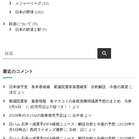
メジャーリーグ
(32)
日本の野球
(263)
鉄道について
(15)
日本の鉄道と駅
(9)
検
検
索
索
対
象
最近のコメント
:
日本保守党 有本香候補 衆議院選挙落選確実 分析解説 今後の展望
に
清宮
より
衆議院選挙 最新情報 各マスコミの各政党獲得議席予想のまとめ 分析
2月4日
に
総理周辺は大嘘つき！！
より
2026年のスバルの新車発売予定は
に
金井修
より
日ハム 石井一成選手のFA移籍ニュース：解説分析と今後の予想（2025年11
月9日時点）西武ライオンズ優勢
に
高橋 詔二
より
日ハム 石井一成選手のFA移籍ニュース：解説分析と今後の予想（2025年11