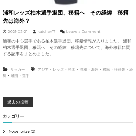
浦和レッズ柏木選手退団、移籍へ その経緯 移籍
先は海外？
o
2021-02-21
katchan17
Leave a Comment
n
浦和の中心選手である柏木選手退団、移籍情報が入りました。 浦和
浦
柏木選手退団、移籍へ その経緯 移籍先について、海外移籍に関
和
レ
する記事をまとめました。
ッ
ズ
・
・
・
・
・
・
・
サッカー
アジア
レッズ
柏木
浦和
海外
柏
移籍
移籍先
経
木
・
・
緯
退団
選手
選
手
退
団
投
過去の投稿
、
移
籍
稿
カテゴリー
へ
ナ
そ
Nobel prize
(2)
の