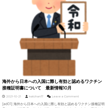
証
明
書
保
持
者
に
対
す
る
入
国
後
・
帰
国
後
の
海外から日本への入国に際し有効と認めるワクチン
行
動
接種証明書について 最新情報10月
制
限
o
2021-10-21
katchan17
Leave a Comment
/
n
外
[ad01] 海外から日本への入国に際し有効と認めるワクチン接種証明
海
国