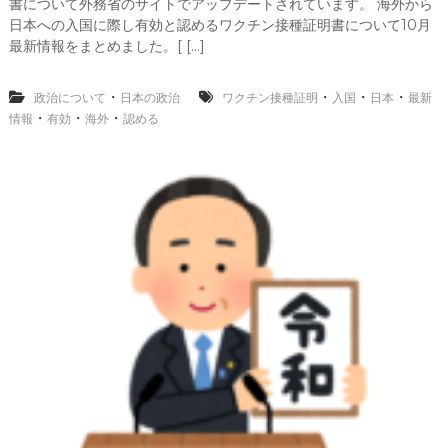
書について外務省のサイトでアップデートされています。 海外から
外
人
か
日本への入国に際し有効と認めるワクチン接種証明書について10月
の
ら
最新情報をまとめました。[ […]
新
日
規
本
入
へ
・
・
・
・
政治について
日本の政治
ワクチン接種証明
入国
日本
最新
国
の
・
・
・
情報
有効
海外
認める
制
入
限
国
の
に
見
際
直
し
し
有
）
効
海
と
外
認
か
め
ら
る
日
ワ
本
ク
へ
チ
の
ン
入
接
国
種
に
証