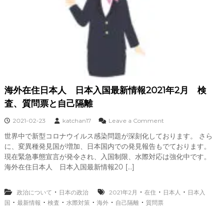
合
へ
の
海
外
の
反
応
の
ま
海外在住日本人 日本入国最新情報2021年2月 検
と
め
査、質問票と自己隔離
o
2021-02-23
katchan17
Leave a Comment
n
世界中で新型コロナウイルス感染問題が深刻化しております。 さら
海
に、変異種発見国が増加、日本国内での発見報告もでております。
外
在
現在緊急事態宣言が発令され、入国制限、水際対応は強化中です。
住
海外在住日本人 日本入国最新情報20 […]
日
本
人
・
・
・
・
政治について
日本の政治
2021年2月
在住
日本人
日本入
・
・
・
・
・
・
国
最新情報
検査
水際対策
海外
自己隔離
質問票
日
本