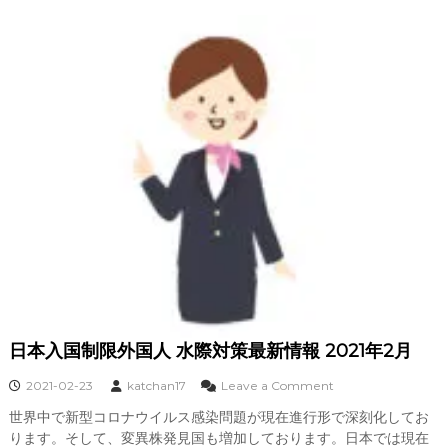
入
国
最
新
情
報
2
0
2
1
年
2
月
検
査
、
質
問
日本入国制限外国人 水際対策最新情報 2021年2月
票
と
o
2021-02-23
katchan17
Leave a Comment
自
n
己
世界中で新型コロナウイルス感染問題が現在進行形で深刻化してお
日
隔
ります。そして、変異株発見国も増加しております。日本では現在
本
離