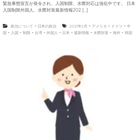
入
緊急事態宣言が発令され、入国制限、水際対応は強化中です。 日本
国
入国制限外国人、水際対策最新情報202 […]
制
限
外
・
・
・
・
政治について
日本の政治
2021年2月
アメリカ
ドイツ
中
国
・
・
・
・
・
・
・
・
・
国
入国
制限
台湾
外国人
日本
最新情報
水際対策
海外
韓国
人
水
際
対
策
最
新
情
報
2
0
2
1
年
2
月