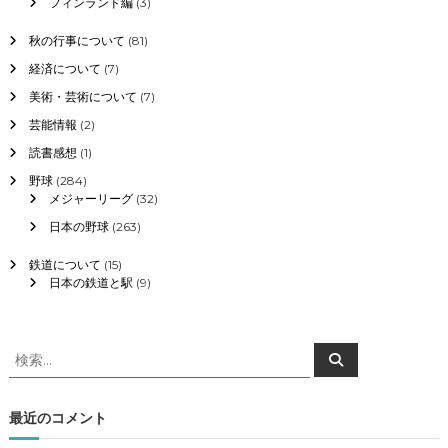
フィンランド編
(3)
秋の行事について
(81)
経済について
(7)
美術・芸術について
(7)
芸能情報
(2)
読書感想
(1)
野球
(284)
メジャーリーグ
(32)
日本の野球
(263)
鉄道について
(15)
日本の鉄道と駅
(9)
検
検
索
索
対
象
最近のコメント
: