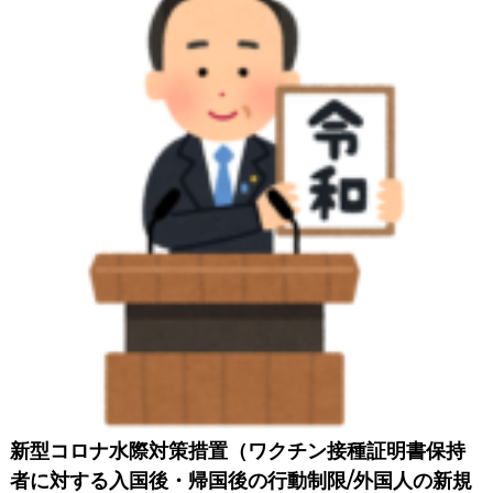
所
の
宿
泊
施
設
で
の
3
日
間
待
機
措
置
の
対
象
国
・
地
域
新型コロナ水際対策措置（ワクチン接種証明書保持
海
者に対する入国後・帰国後の行動制限/外国人の新規
外