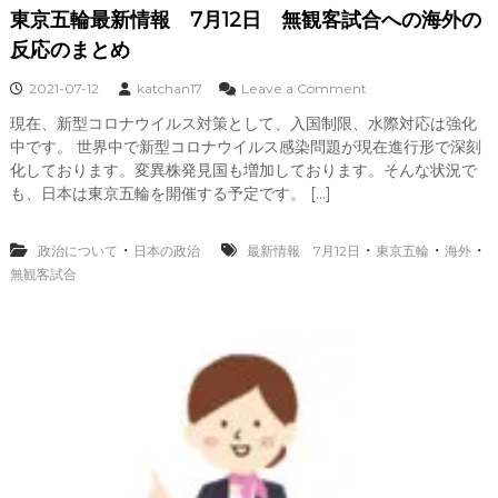
チ
東京五輪最新情報 7月12日 無観客試合への海外の
ン
接
反応のまとめ
種
証
o
2021-07-12
katchan17
Leave a Comment
明
n
現在、新型コロナウイルス対策として、入国制限、水際対応は強化
書
東
が
中です。 世界中で新型コロナウイルス感染問題が現在進行形で深刻
京
使
五
化しております。変異株発見国も増加しております。そんな状況で
用
輪
も、日本は東京五輪を開催する予定です。 […]
可
最
能
新
な
情
・
・
・
・
政治について
日本の政治
最新情報 7月12日
東京五輪
海外
国
報
無観客試合
・
地
7
域
月
一
1
覧
2
日
無
観
客
試