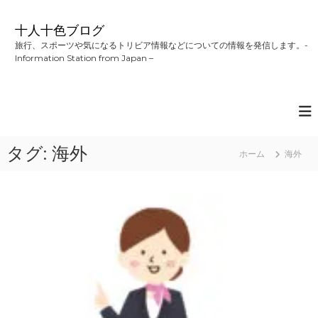
コ
ン
十人十色ブログ
テ
旅行、スポーツや気になるトリビア情報などについての情報を発信します。-
ン
Information Station from Japan –
ツ
へ
ス
キ
ッ
プ
タグ:
海外
ホーム
海外