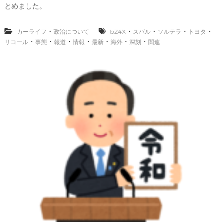
際
タ
とめました。
運
b
転
z
免
・
・
・
・
・
カーライフ
政治について
bZ4X
スバル
ソルテラ
4
トヨタ
許
x
・
・
・
・
・
・
・
リコール
事態
報道
情報
最新
海外
深刻
関連
ス
バ
ル
ソ
ル
テ
ラ
リ
コ
ー
ル
関
連
最
新
情
報
海
外