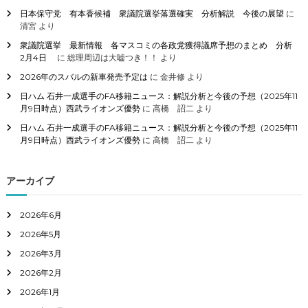
日本保守党 有本香候補 衆議院選挙落選確実 分析解説 今後の展望
に
清宮
より
衆議院選挙 最新情報 各マスコミの各政党獲得議席予想のまとめ 分析
2月4日
に
総理周辺は大嘘つき！！
より
2026年のスバルの新車発売予定は
に
金井修
より
日ハム 石井一成選手のFA移籍ニュース：解説分析と今後の予想（2025年11
月9日時点）西武ライオンズ優勢
に
高橋 詔二
より
日ハム 石井一成選手のFA移籍ニュース：解説分析と今後の予想（2025年11
月9日時点）西武ライオンズ優勢
に
高橋 詔二
より
アーカイブ
2026年6月
2026年5月
2026年3月
2026年2月
2026年1月