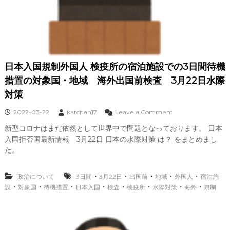
報
道
事
態
は
深
日本入国規制外国人 検疫所の宿泊施設での3日間待機
刻
措置の対象国・地域 海外出国前検査 3月22日水際
な
の
対策
か
？
o
2022-03-22
katchan17
Leave a Comment
n
新型コロナはまだ依然として世界中で問題となっております。 日本
日
入国拒否国最新情報 3月22日 日本の水際対策 は？ をまとめまし
本
入
た。
国
規
・
・
・
・
・
政治について
3日間
3月22日
出国前
地域
制
外国人
宿泊施
外
・
・
・
・
・
・
・
・
設
対象国
待機措置
日本入国
検査
検疫所
水際対策
海外
規制
国
人
検
疫