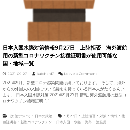
際
明
し
書
有
に
効
つ
と
い
認
て
め
る
最
ワ
新
日本入国水際対策情報9月27日 上陸拒否 海外渡航
ク
情
チ
報
用の新型コロナワクチン接種証明書が使用可能な
ン
1
国・地域一覧
接
0
種
月
o
2021-09-27
katchan17
Leave a Comment
証
n
明
2021年9月、新型コロナ感染問題は続いております。 そして、海外
日
書
からの外国人の入国について懸念を持っている日本人がたくさんい
本
に
入
ます。 日本入国水際対策 2021年9月27日 情報, 海外渡航用の新型コ
つ
国
い
ロナワクチン接種証明 […]
水
て
際
最
対
・
・
・
・
・
新
政治について
日本の政治
9月27日
上陸拒否
対策
情報
接
策
情
・
・
・
・
・
種証明書
新型コロナワクチン
日本入国
水際
海外
渡航用
情
報