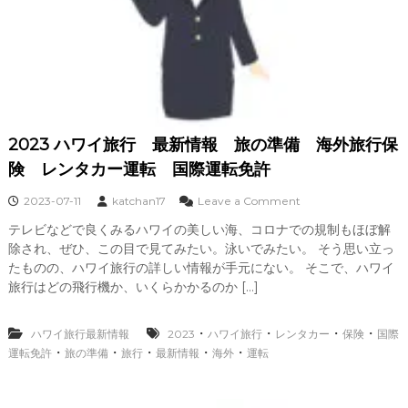
2023 ハワイ旅行 最新情報 旅の準備 海外旅行保
険 レンタカー運転 国際運転免許
o
2023-07-11
katchan17
Leave a Comment
n
テレビなどで良くみるハワイの美しい海、コロナでの規制もほぼ解
2
除され、ぜひ、この目で見てみたい。泳いでみたい。 そう思い立っ
0
2
たものの、ハワイ旅行の詳しい情報が手元にない。 そこで、ハワイ
3
旅行はどの飛行機か、いくらかかるのか […]
ハ
ワ
イ
・
・
・
・
ハワイ旅行最新情報
2023
ハワイ旅行
レンタカー
保険
国際
旅
・
・
・
・
・
運転免許
旅の準備
旅行
最新情報
海外
運転
行
最