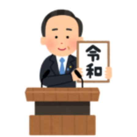
報
9
1
月
1
2
月
7
1
日
5
日
上
陸
拒
否
海
外
渡
航
用
の
新
型
コ
ロ
ナ
ワ
ク