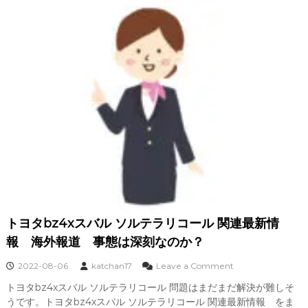
新
情
報
旅
の
準
備
海
外
旅
行
保
険
レ
ン
トヨタbz4xスバル ソルテラリコール 関連最新情
タ
カ
報 海外報道 事態は深刻なのか？
ー
運
o
2022-08-06
katchan17
Leave a Comment
転
n
トヨタbz4xスバル ソルテラリコール 問題はまだまだ解決が難しそ
ト
国
うです。トヨタbz4xスバル ソルテラリコール 関連最新情報 をま
ヨ