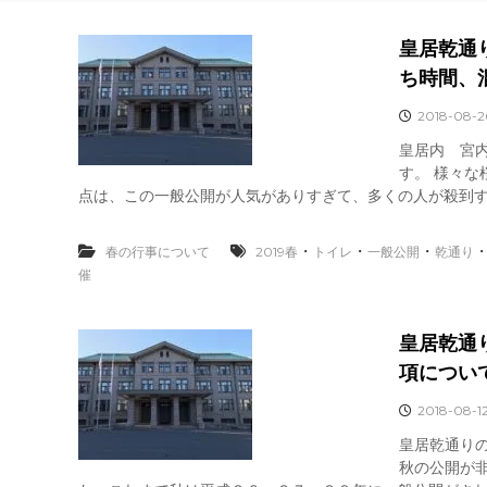
皇居乾通
ち時間、
2018-08-2
皇居内 宮
す。 様々な
点は、この一般公開が人気がありすぎて、多くの人が殺到する
・
・
・
春の行事について
2019春
トイレ
一般公開
乾通り
催
皇居乾通
項につい
2018-08-1
皇居乾通り
秋の公開が