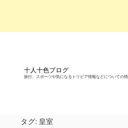
コ
ン
テ
ン
ツ
へ
十人十色ブログ
ス
キ
旅行、スポーツや気になるトリビア情報などについての情報を発信します。
ッ
プ
タグ:
皇室