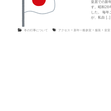
皇居での新
す。昭和28
した。 毎年
が、私自 […]
・
・
・
冬の行事について
アクセス
新年一般参賀
服装
皇室