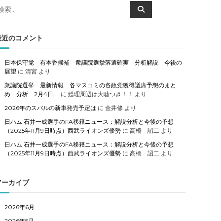
検
検
索
索
対
象
最近のコメント
日本保守党 有本香候補 衆議院選挙落選確実 分析解説 今後の
展望
に
清宮
より
衆議院選挙 最新情報 各マスコミの各政党獲得議席予想のまと
め 分析 2月4日
に
総理周辺は大嘘つき！！
より
2026年のスバルの新車発売予定は
に
金井修
より
日ハム 石井一成選手のFA移籍ニュース：解説分析と今後の予想
（2025年11月9日時点）西武ライオンズ優勢
に
高橋 詔二
より
日ハム 石井一成選手のFA移籍ニュース：解説分析と今後の予想
（2025年11月9日時点）西武ライオンズ優勢
に
高橋 詔二
より
アーカイブ
2026年6月
2026年5月