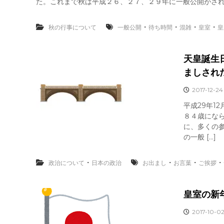
た。これまで秋は平成２６、２７、２９年に一般公開がされま
・
・
・
・
秋の行事について
一般公開
待ち時間
混雑
皇室
皇
天皇誕生
ましされ
2017-12-24
平成29年1
８４歳にな
に、多くの
の一般 […]
・
・
・
・
政治について
日本の政治
お出まし
お言葉
ご挨拶
皇室の新
2017-10-0