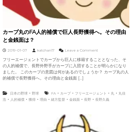
カープ丸のFA人的補償で巨人長野獲得へ。その理由
と金銭面は？
o
2019-01-07
katchan17
Leave a Comment
n
フリーエージェントでカープから巨人に移籍することとなった、そ
カ
の人的補償で、長野外野手がカープに入団することが明らかになり
ー
プ
ました。 このカープの意図は何があるのでしょうか？ カープ丸の人
丸
的補償で長野獲得へ。その理由と金銭面 […]
の
F
A
・
・
・
・
・
日本の野球
野球
FA
カープ
フリーエージェント
丸
丸佳
人
・
・
・
・
・
・
・
浩
人的補償
獲得
理由
緒方監督
金銭面
長野
長野久義
的
補
償
で
巨
人