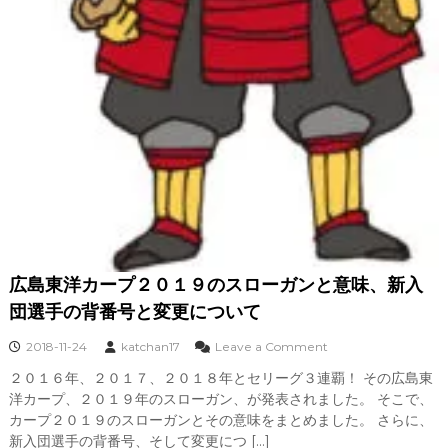
広島東洋カープ２０１９のスローガンと意味、新入
団選手の背番号と変更について
o
2018-11-24
katchan17
Leave a Comment
n
２０１６年、２０１７、２０１８年とセリーグ３連覇！ その広島東
広
洋カープ、２０１９年のスローガン、が発表されました。 そこで、
島
東
カープ２０１９のスローガンとその意味をまとめました。 さらに、
洋
新入団選手の背番号、そして変更につ […]