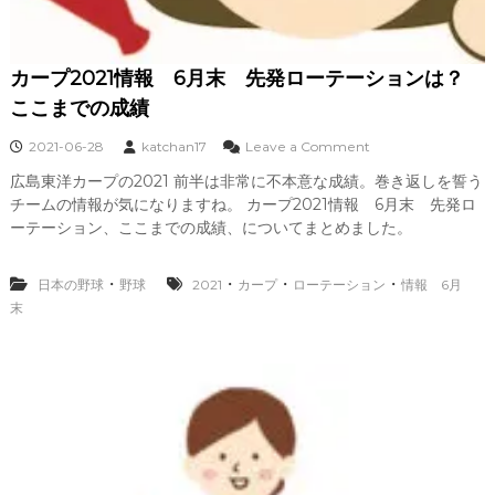
鈴
木
誠
也
カープ2021情報 6月末 先発ローテーションは？
ら
ホ
ここまでの成績
ー
ム
o
2021-06-28
katchan17
Leave a Comment
ラ
n
広島東洋カープの2021 前半は非常に不本意な成績。巻き返しを誓う
ン
カ
チームの情報が気になりますね。 カープ2021情報 6月末 先発ロ
攻
ー
勢
プ
ーテーション、ここまでの成績、についてまとめました。
で
2
勝
0
・
・
・
・
利
日本の野球
野球
2021
カープ
ローテーション
2
情報 6月
1
末
情
報
6
月
末
先
発