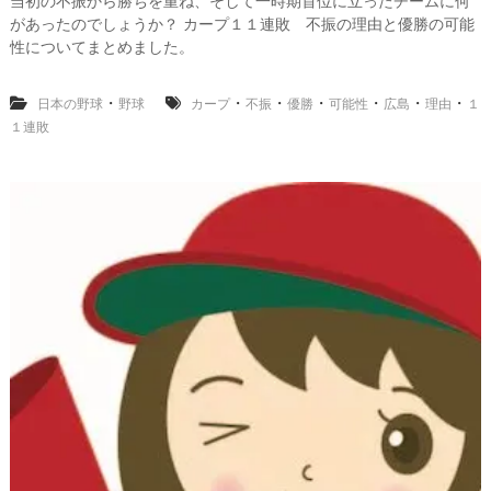
当初の不振から勝ちを重ね、そして一時期首位に立ったチームに何
島
カ
があったのでしょうか？ カープ１１連敗 不振の理由と優勝の可能
ー
性についてまとめました。
プ
１
１
・
・
・
・
・
・
・
日本の野球
野球
カープ
不振
優勝
可能性
広島
理由
１
連
１連敗
敗
不
振
の
理
由
と
優
勝
の
可
能
性