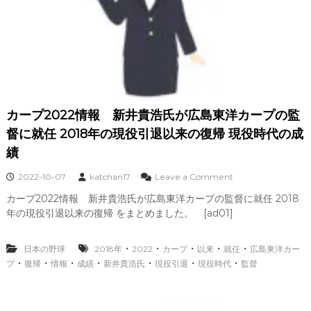
調
査
を
開
始
し
た
。
ニ
カープ2022情報 新井貴浩氏が広島東洋カープの監
ュ
ー
督に就任 2018年の現役引退以来の復帰 現役時代の成
ス
績
の
分
o
2022-10-07
katchan17
Leave a Comment
析
n
解
カープ2022情報 新井貴浩氏が広島東洋カープの監督に就任 2018
カ
説
年の現役引退以来の復帰 をまとめました。 [ad01]
ー
と
プ
可
2
能
・
・
・
・
・
日本の野球
2018年
2022
カープ
以来
就任
広島東洋カー
0
性
・
・
・
・
・
・
・
プ
復帰
情報
成績
新井貴浩氏
現役引退
現役時代
2
監督
2
カ
情
ー
報
プ