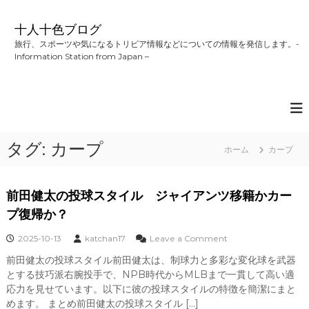
コ
ン
十人十色ブログ
テ
旅行、スポーツや気になるトリビア情報などについての情報を発信します。-
ン
Information Station from Japan –
ツ
へ
ス
キ
ッ
プ
タグ:
カープ
ホーム
カープ
前田健太の投球スタイル ジャイアンツ移籍かカー
プ復帰か？
o
2025-10-13
katchan17
Leave a Comment
n
前田健太の投球スタイル前田健太は、制球力と多彩な変化球を武器
前
とする技巧派右腕投手で、NPB時代からMLBまで一貫して高い適
田
健
応力を見せています。以下に彼の投球スタイルの特徴を簡潔にまと
太
めます。 まとめ前田健太の投球スタイル […]