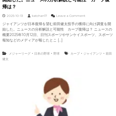
る
帰は？
前
田
o
2025-10-13
katchan17
Leave a Comment
健
n
太
ジャイアンツが日本復帰を望む前田健太投手の獲得に向け調査を開
前
投
始した。ニュースの分析解説と可能性 カープ復帰は？ ニュースの
田
手
健
概要2025年10月12日、日刊スポーツやサンケイスポーツ、スポーツ
の
太
報知などのメディアが報じたとこ […]
経
投
歴
手
日
の
・
・
・
・
メジャーリーグ
日本の野球
野球
カープ
ジャイアンツ
前田
米
獲
で
健太
得
の
に
成
向
績
け
読
売
ジ
ャ
イ
ア
ン
ツ