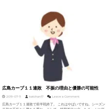
報
抑
え
は
栗
林
先
発
ロ
ー
テ
ー
シ
ョ
ン
は
？
広島カープ１１連敗 不振の理由と優勝の可能性
o
2019-07-11
katchan17
Leave a Comment
n
広島カープ１１連敗で前半戦終了。 これはやばいですね。シーズン
広