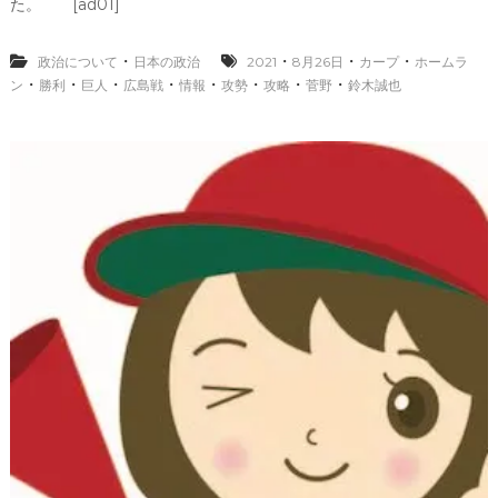
プ
た。 [ad01]
の
2
現
0
役
・
・
・
・
政治について
日本の政治
2021
8月26日
カープ
2
ホームラ
引
1
・
・
・
・
・
・
・
・
ン
勝利
巨人
広島戦
情報
攻勢
攻略
菅野
鈴木誠也
退
情
以
報
来
8
の
月
復
2
帰
6
現
日
役
時
巨
代
人
の
広
成
島
績
戦
。
菅
野
を
攻
略