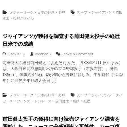
の
投
球
・
・
・
・
メジャーリーグ
日本の野球
野球
カープ
ジャイアンツ
前田
ス
・
健太
投球スタイル
タ
イ
ル
ジャイアンツが獲得を調査する前田健太投手の経歴
ジ
日米での成績
ャ
イ
o
2025-10-13
katchan17
Leave a Comment
ア
n
前田健太の経歴前田健太（まえだ けんた、1988年4月11日生まれ）
ン
ジ
ツ
は、大阪府泉北郡忠岡町出身のプロ野球投手（右投右打）。身長
ャ
移
イ
185cm、体重約84kg。幼少期から野球に親しみ、中学時代（2003
籍
ア
年）に世界少年野球大会日 […]
か
ン
カ
ツ
ー
が
・
・
・
・
メジャーリーグ
日本の野球
野球
カープ
ジャイアンツ
タイ
プ
獲
・
・
・
・
・
ガース
ツインズ
ドジャース
前田健太
成績
経歴
復
得
帰
を
か
調
前田健太投手の獲得に向け読売ジャイアンツ調査を
？
査
す
開始した。ニュースの分析解説と可能性 カープ復