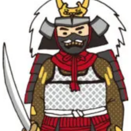
長
野
獲
得
へ
。
そ
の
理
由
と
金
銭
面
は
？