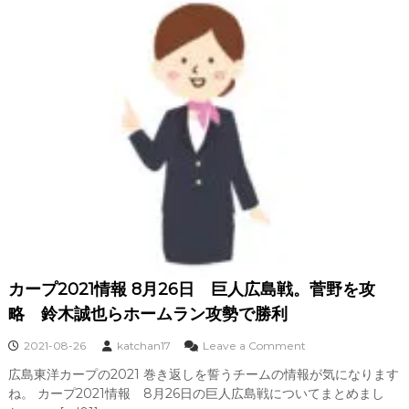
復
新
帰
井
は
貴
？
浩
氏
が
広
島
東
洋
カ
ー
プ
の
監
督
に
カープ2021情報 8月26日 巨人広島戦。菅野を攻
就
略 鈴木誠也らホームラン攻勢で勝利
任
2
o
2021-08-26
katchan17
Leave a Comment
0
n
1
広島東洋カープの2021 巻き返しを誓うチームの情報が気になります
カ
8
ね。 カープ2021情報 8月26日の巨人広島戦についてまとめまし
ー
年