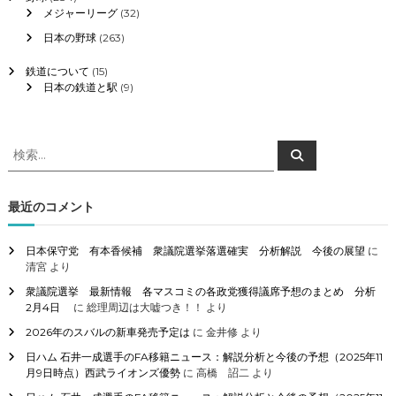
メジャーリーグ
(32)
日本の野球
(263)
鉄道について
(15)
日本の鉄道と駅
(9)
検
検
索
索
対
象
最近のコメント
:
日本保守党 有本香候補 衆議院選挙落選確実 分析解説 今後の展望
に
清宮
より
衆議院選挙 最新情報 各マスコミの各政党獲得議席予想のまとめ 分析
2月4日
に
総理周辺は大嘘つき！！
より
2026年のスバルの新車発売予定は
に
金井修
より
日ハム 石井一成選手のFA移籍ニュース：解説分析と今後の予想（2025年11
月9日時点）西武ライオンズ優勢
に
高橋 詔二
より