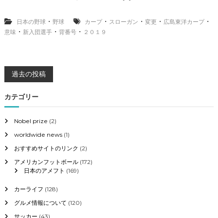
カ
ー
プ
・
・
・
・
・
日本の野球
野球
カープ
スローガン
変更
広島東洋カープ
２
・
・
・
意味
新入団選手
背番号
２０１９
０
１
９
の
投
ス
過去の投稿
ロ
ー
稿
カテゴリー
ガ
ン
ナ
と
Nobel prize
(2)
意
味
worldwide news
(1)
ビ
、
おすすめサイトのリンク
(2)
新
ゲ
入
アメリカンフットボール
(172)
団
日本のアメフト
(169)
選
ー
手
カーライフ
(128)
の
シ
グルメ情報について
(120)
背
番
サッカー
(43)