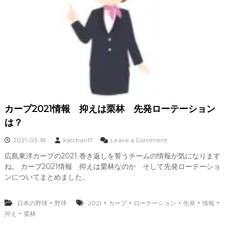
ロ
ー
テ
ー
シ
ョ
ン
は
？
こ
こ
カープ2021情報 抑えは栗林 先発ローテーション
ま
は？
で
の
o
成
2021-03-18
katchan17
Leave a Comment
n
績
広島東洋カープの2021 巻き返しを誓うチームの情報が気になります
カ
ね。 カープ2021情報 抑えは栗林なのか そして先発ローテーショ
ー
プ
ンについてまとめました。
2
0
・
・
・
・
・
・
日本の野球
野球
2021
カープ
ローテーション
2
先発
情報
1
・
抑え
栗林
情