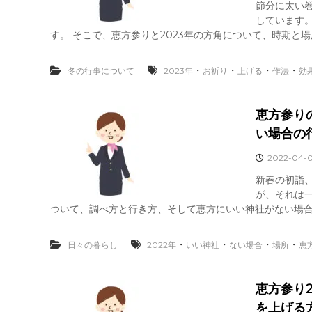
節分に太い
しています
す。 そこで、恵方参りと2023年の方角について、時期と場
・
・
・
・
冬の行事について
2023年
お祈り
上げる
作法
効
恵方参り
い場合の
2022-04-
新春の初詣
が、それは一
ついて、調べ方と行き方、そして恵方にいい神社がない場合の
・
・
・
・
日々の暮らし
2022年
いい神社
ない場合
場所
恵
恵方参り
を上げる