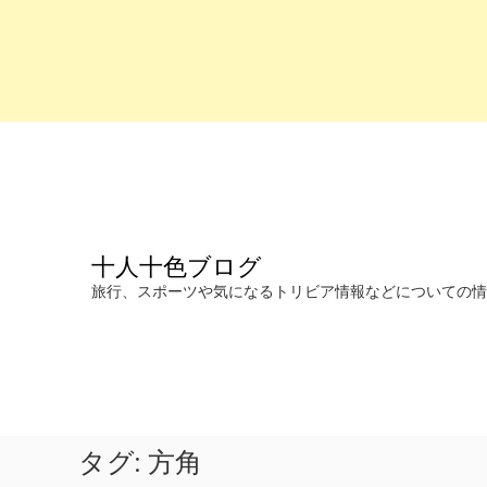
コ
ン
テ
ン
ツ
へ
十人十色ブログ
ス
キ
旅行、スポーツや気になるトリビア情報などについての情報を発信します。
ッ
プ
タグ:
方角