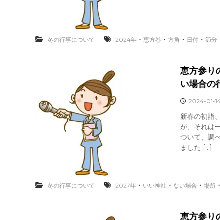
・
・
・
・
冬の行事について
2024年
恵方巻
方角
日付
節分
恵方参り
い場合の
2024-01-1
新春の初詣
が、それは一
ついて、調
ました […]
・
・
・
冬の行事について
2027年
いい神社
ない場合
場所
恵方参り