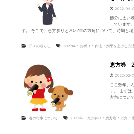
2022-04-
節分に太い
しています
す。 そこで、恵方参りと2022年の方角について、時期と場
・
・
・
日々の暮らし
2022年
お祈り
作法
効果を上げる方
恵方巻 
2022-02-
ここ数年、
す。 まずは
方角につい
・
・
・
・
春の行事について
2022年
恵方参り
恵方巻
方角