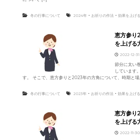
・
・
冬の行事について
2024年
お祈りの作法
効果を上げ
恵方参り
を上げる
2022-12-31
節分に太い
しています
す。 そこで、恵方参りと2023年の方角について、時期と場
・
・
冬の行事について
2023年
お祈りの作法
効果を上げ
恵方参り
を上げる
2022-11-30