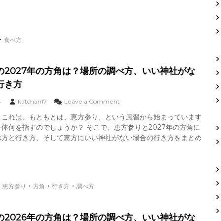
0
？
2
場
4
所
年
の
・
の
食べ方
調
方
べ
角
方
は
の2027年の方角は？場所の調べ方、いい神社がな
、
？
い
行き方
節
い
分
神
の
o
4
katchan17
Leave a Comment
社
日
n
が
、これは、もともとは、恵方参り、という風習から始まっています
付
恵
な
体何を指すのでしょうか？ そこで、恵方参りと2027年の方角に
、
方
い
食
参
べ方と行き方、そして恵方にいい神社がない場合の行き方をまとめ
場
べ
り
合
方
の
の
は
2
行
？
0
き
2
・
・
・
・
恵方参り
方角
行き方
調べ方
方
7
年
の
の2026年の方角は？場所の調べ方、いい神社がな
方