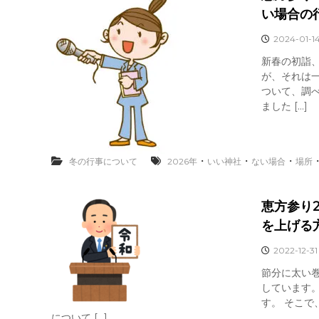
い場合の
2024-01-1
新春の初詣
が、それは一
ついて、調
ました […]
・
・
・
冬の行事について
2026年
いい神社
ない場合
場所
恵方参り
を上げる
2022-12-31
節分に太い
しています
す。 そこで
について […]