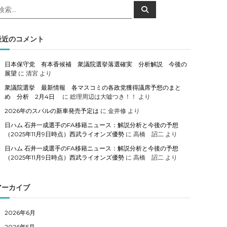
検
検
索
索
対
象
最近のコメント
日本保守党 有本香候補 衆議院選挙落選確実 分析解説 今後の
展望
に
清宮
より
衆議院選挙 最新情報 各マスコミの各政党獲得議席予想のまと
め 分析 2月4日
に
総理周辺は大嘘つき！！
より
2026年のスバルの新車発売予定は
に
金井修
より
日ハム 石井一成選手のFA移籍ニュース：解説分析と今後の予想
（2025年11月9日時点）西武ライオンズ優勢
に
高橋 詔二
より
日ハム 石井一成選手のFA移籍ニュース：解説分析と今後の予想
（2025年11月9日時点）西武ライオンズ優勢
に
高橋 詔二
より
アーカイブ
2026年6月
2026年5月