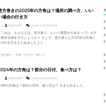
恵方巻きの2025年の方角は？場所の調べ方、いい
い場合の行き方
o
6
katchan17
Leave a Comment
n
、これは、もともとは、恵方参り、という風習から始まっています
恵
体何を指すのでしょうか？ そこで、恵方参りと2025年の方角に
方
参
行き方をまとめました […]
り
恵
・
・
・
・
恵方参り
方角
行き方
調べ方
方
巻
き
の
2024年の方角は？節分の日付、食べ方は？
2
0
o
4
katchan17
Leave a Comment
2
n
5
24年の方角は？節分の日付、食べ方は？ をまとめました。
恵
年
方
の
巻
方
の
角
2
は