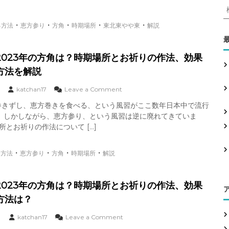
方
2
、
0
い
2
・
・
・
・
・
る方法
恵方参り
方角
時期場所
東北東やや東
解説
い
4
神
年
社
:
の
2023年の方角は？時期場所とお祈りの作法、効果
が
方
な
方法を解説
角
い
は
場
？
o
katchan17
Leave a Comment
合
時
n
の
巻きずし、恵方巻きを食べる、という風習がここ数年日本中で流行
期
恵
行
。 しかしながら、恵方参り、という風習は逆に廃れてきていま
場
方
き
所
参
所とお祈りの作法について […]
方
と
り
お
2
・
・
・
・
祈
る方法
恵方参り
方角
時期場所
解説
0
り
2
の
3
作
年
2023年の方角は？時期場所とお祈りの作法、効果
法
の
方法は？
、
方
効
角
o
katchan17
Leave a Comment
果
は
n
を
？