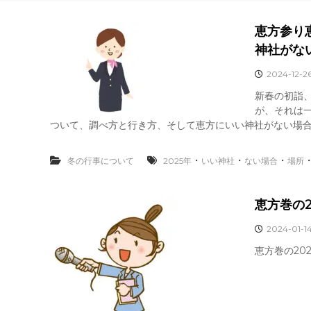
恵方参り
神社がな
2024-12-2
新春の初詣
が、それは一
ついて、調べ方と行き方、そして恵方にいい神社がない場合の
・
・
・
冬の行事について
2025年
いい神社
ない場合
場所
恵方巻の
2024-01-1
恵方巻の20