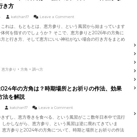
角
行き方
は
？
o
4
katchan17
Leave a Comment
場
n
所
、これは、もともとは、恵方参り、という風習から始まっています
恵
の
体何を指すのでしょうか？ そこで、恵方参りと2026年の方角に
方
調
参
べ方と行き方、そして恵方にいい神社がない場合の行き方をまとめ
べ
り
方
の
、
2
い
0
い
2
・
・
・
神
恵方参り
方角
調べ方
6
社
年
が
の
な
2024年の方角は？時期場所とお祈りの作法、効果
方
い
角
方法を解説
場
は
合
？
o
の
katchan17
Leave a Comment
場
n
行
所
巻きずし、恵方巻きを食べる、という風習がここ数年日本中で流行
恵
き
の
。 しかしながら、恵方参り、という風習は逆に廃れてきていま
方
方
調
参
、恵方参りと2024年の方角について、時期と場所とお祈りの作法
べ
り