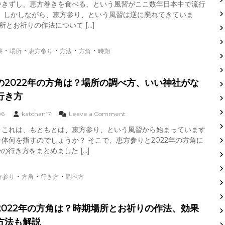
巻きずし、恵方巻きを食べる、という風習がここ数年日本中で流行
恵
上
時
。 しかしながら、恵方参り、という風習は逆に廃れてきていま
方
げ
期
参
所とお祈りの作法について […]
る
場
り
方
所
2
法
と
・
・
・
・
・
果
場所
恵方参り
方法
方角
時期
0
を
お
2
解
祈
3
説
り
年
の
の2022年の方角は？場所の調べ方、いい神社がな
の
作
行き方
方
法
角
、
o
06
katchan17
Leave a Comment
は
効
n
？
果
、これは、もともとは、恵方参り、という風習から始まっています
恵
時
を
体何を指すのでしょうか？ そこで、恵方参りと2022年の方角に
方
期
上
参
行き方をまとめました […]
場
げ
り
所
る
の
と
方
・
・
・
方参り
方角
行き方
調べ方
2
お
法
0
祈
を
2
り
解
2
の
説
2022年の方角は？時期場所とお祈りの作法、効果
年
作
方法も解説
の
法