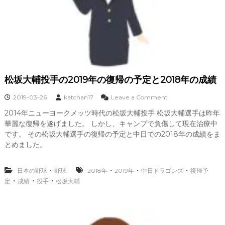
松坂大輔投手の2019年の復帰の予定と2018年の成績
o
2019-03-26
katchan17
Leave a Comment
n
2014年ニューヨークメッツ時代の松坂大輔投手 松坂大輔選手は昨年
松
華麗な復帰を遂げました。 しかし、キャンプで負傷して現在治療中
坂
大
です。 その松坂大輔選手の復帰の予定と中日での2018年の成績をま
輔
とめました。
投
手
の
・
・
・
・
日本の野球
野球
2018年
2019年
中日ドラゴンズ
復帰予
2
・
・
・
定
成績
投手
松坂大輔
0
1
9
年
の