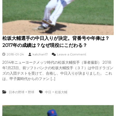
１
８
年
と
日
本
で
の
通
松坂大輔選手の中日入りが決定。背番号や年俸は？
算
2017年の成績は？なぜ現役にこだわる？
成
績
o
2018-01-24
katchan17
Leave a Comment
n
2014年ニューヨークメッツ時代の松坂大輔投手（筆者撮影） 2018
松
年1月23日、前ソフトバンクの松坂大輔投手（３７）は中日ドラゴン
坂
大
ズの入団テストを受けて、合格し、中日入りが決まりました。 これ
輔
は、甲子園時代からのファン […]
選
手
の
・
・
日本の野球
野球
中日
松坂大輔
中
日
入
り
が