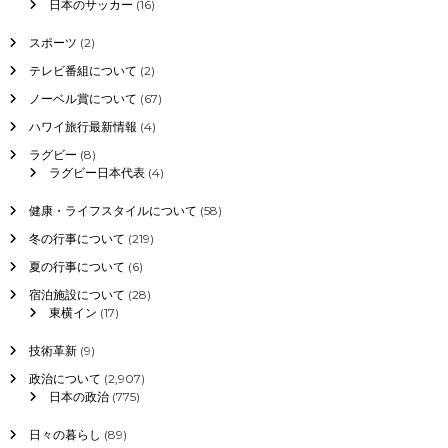
日本のサッカー
(16)
へ
。
スポーツ
(2)
2
テレビ番組について
(2)
0
1
ノーベル賞について
(67)
7
年
ハワイ旅行最新情報
(4)
の
ラグビー
(8)
成
ラグビー日本代表
(4)
績
、
健康・ライフスタイルについて
(58)
移
籍
冬の行事について
(219)
か
夏の行事について
(6)
も
し
宿泊施設について
(28)
く
東横イン
(17)
は
引
技術革新
(9)
退
の
政治について
(2,907)
危
日本の政治
(775)
機
日々の暮らし
(89)