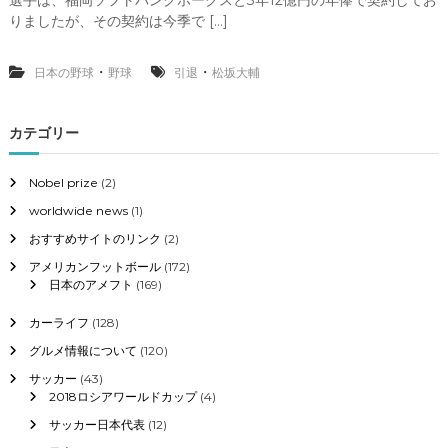
選手は、福岡ソフトバンクホークスと3年12億円の年俸で契約してお
に
輔
りましたが、その契約は今季で […]
こ
選
だ
手
わ
福
・
・
日本の野球
野球
引退
松坂大輔
る
岡
？
ソ
フ
カテゴリー
ト
バ
ン
Nobel prize
(2)
ク
worldwide news
(1)
ホ
ー
おすすめサイトのリンク
(2)
ク
アメリカンフットボール
(172)
ス
日本のアメフト
(169)
と
契
約
カーライフ
(128)
更
グルメ情報について
(120)
新
な
サッカー
(43)
ら
2018ロシアワールドカップ
(4)
ず
サッカー日本代表
(12)
退
団