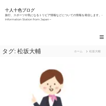
コ
ン
十人十色ブログ
テ
旅行、スポーツや気になるトリビア情報などについての情報を発信します。-
ン
Information Station from Japan –
ツ
へ
ス
キ
ッ
プ
タグ:
松坂大輔
ホーム
松坂大輔