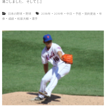
輔
過ごしました。 そして […]
選
手
の
・
・
・
・
・
・
日本の野球
野球
2018年
2019年
中日
予想
契約更改
年
中
・
・
・
俸
成績
松坂大輔
選手
日
と
の
契
約
更
改
。
2
0
1
8
年
の
成
績
と
2
0
1