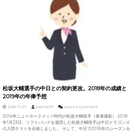
復
帰
の
予
定
と
2
0
1
8
年
の
成
績
松坂大輔選手の中日との契約更改。2018年の成績と
2019年の年俸予想
o
2018-11-07
katchan17
Leave a Comment
n
2014年ニューヨークメッツ時代の松坂大輔投手（筆者撮影） 2018
松
年1月23日、ソフトバンクを退団した松坂大輔投手は中日ドラゴンズ
坂
大
の入団テストを合格しました。 そして、中日で2018年のシーズンを