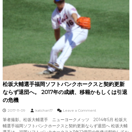
決
定
。
背
番
号
や
年
俸
は
？
2
0
1
7
年
松坂大輔選手福岡ソフトバンクホークスと契約更新
の
ならず退団へ。 2017年の成績、移籍かもしくは引退
成
績
の危機
は
？
o
2017-11-09
katchan17
Leave a Comment
な
n
筆者撮影。松坂大輔選手 ニューヨークメッツ 2014年5月 松坂大
ぜ
松
輔選手福岡ソフトバンクホークスと契約更新ならず退団へ 松坂大輔
現
坂
役
大