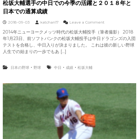
9
松坂大輔選手の中日での今季の活躍と２０１８年と
年
日本での通算成績
の
年
o
2018-09-03
katchan17
Leave a Comment
俸
n
予
2014年ニューヨークメッツ時代の松坂大輔投手（筆者撮影） 2018
松
想
年1月23日、前ソフトバンクの松坂大輔投手は中日ドラゴンズの入団
坂
大
テストを合格し、中日入りが決まりました。 これは彼の新しい野球
輔
人生での始まりの一歩でもあ […]
選
手
の
・
・
・
日本の野球
野球
中日
成績
松坂大輔
中
日
で
の
今
季
の
活
躍
と
２
０