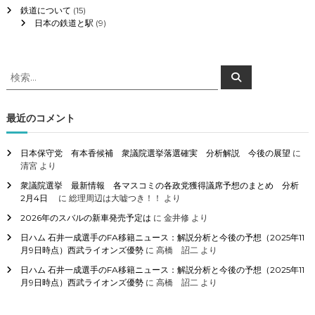
鉄道について
(15)
日本の鉄道と駅
(9)
検
検
索
索
対
象
最近のコメント
:
日本保守党 有本香候補 衆議院選挙落選確実 分析解説 今後の展望
に
清宮
より
衆議院選挙 最新情報 各マスコミの各政党獲得議席予想のまとめ 分析
2月4日
に
総理周辺は大嘘つき！！
より
2026年のスバルの新車発売予定は
に
金井修
より
日ハム 石井一成選手のFA移籍ニュース：解説分析と今後の予想（2025年11
月9日時点）西武ライオンズ優勢
に
高橋 詔二
より
日ハム 石井一成選手のFA移籍ニュース：解説分析と今後の予想（2025年11
月9日時点）西武ライオンズ優勢
に
高橋 詔二
より