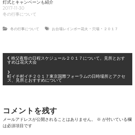
灯式とキャンベーンも紹介
2017-11-30
冬の行事について
・
・
冬の行事について
お台場レインボー花火
穴場
２０１７
投
秩父夜祭の日程スケジュール２０１７について。見所とおす
すめは花火大会
稿
町イチ村イチ２０１７東京国際フォーラムの日時場所とアクセ
ス、見所とおすすめについて
ナ
ビ
コメントを残す
ゲ
メールアドレスが公開されることはありません。
※
が付いている欄
ー
は必須項目です