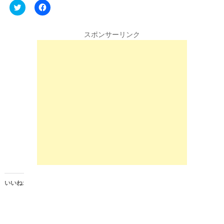
C
F
l
a
i
c
c
e
k
b
スポンサーリンク
t
o
o
o
s
k
h
で
a
共
r
有
e
す
o
る
n
に
T
は
w
ク
i
リ
t
ッ
t
ク
e
し
r
て
(
く
新
だ
し
さ
い
い
ウ
(
ィ
新
ン
し
いいね:
ド
い
ウ
ウ
で
ィ
開
ン
き
ド
ま
ウ