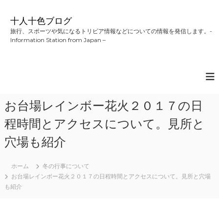
コ
ン
十人十色ブログ
テ
旅行、スポーツや気になるトリビア情報などについての情報を発信します。-
ン
Information Station from Japan –
ツ
へ
ス
キ
ッ
プ
お台場レインボー花火２０１７の日
程時間とアクセスについて。見所と
穴場も紹介
ホーム
冬の行事について
お台場レインボー花火２０１７の日程時間とアクセスについて。見所と穴場
も紹介