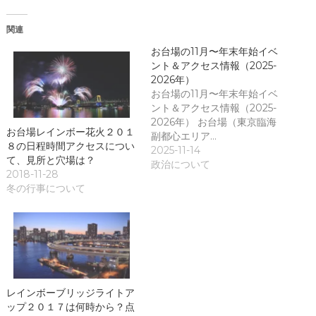
す
で
)
開
き
関連
ま
す
)
お台場の11月〜年末年始イベ
ント＆アクセス情報（2025-
2026年）
お台場の11月〜年末年始イベ
ント＆アクセス情報（2025-
2026年） お台場（東京臨海
お台場レインボー花火２０１
副都心エリア…
８の日程時間アクセスについ
2025-11-14
て、見所と穴場は？
政治について
2018-11-28
冬の行事について
レインボーブリッジライトア
ップ２０１７は何時から？点