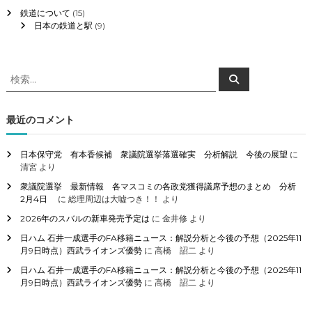
鉄道について
(15)
日本の鉄道と駅
(9)
検
検
索
索
対
象
最近のコメント
:
日本保守党 有本香候補 衆議院選挙落選確実 分析解説 今後の展望
に
清宮
より
衆議院選挙 最新情報 各マスコミの各政党獲得議席予想のまとめ 分析
2月4日
に
総理周辺は大嘘つき！！
より
2026年のスバルの新車発売予定は
に
金井修
より
日ハム 石井一成選手のFA移籍ニュース：解説分析と今後の予想（2025年11
月9日時点）西武ライオンズ優勢
に
高橋 詔二
より
日ハム 石井一成選手のFA移籍ニュース：解説分析と今後の予想（2025年11
月9日時点）西武ライオンズ優勢
に
高橋 詔二
より