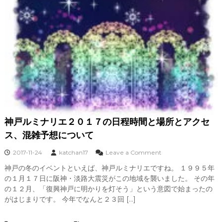
時
間
と
場
所
と
ア
ク
セ
ス
、
混
雑
神戸ルミナリエ２０１７の日程時間と場所とアクセ
予
想
ス、混雑予想について
に
つ
o
2017-11-24
katchan17
Leave a Comment
い
n
神戸の冬のイベントといえば、神戸ルミナリエですね。 １９９５年
て
神
の１月１７日に阪神・淡路大震災がこの地域を襲いました。 その年
戸
ル
の１２月、「復興神戸に明かりを灯そう」という意図で始まったの
ミ
がはじまりです。 今年でなんと２３回 […]
ナ
リ