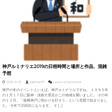
神戸ルミナリエ2019の日程時間と場所と作品、混雑
予想
o
2019-11-27
katchan17
Leave a Comment
n
神戸の冬のイベントといえば、神戸ルミナリエですね。 １９９５年
神
の１月１７日に阪神・淡路大震災がこの地域を襲いました。 その年
戸
ル
の１２月、「復興神戸に明かりを灯そう」という意図で始まりまし
ミ
た。 今年で25回目になります。 そ […]
ナ