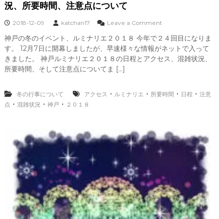
況、所要時間、注意点について
o
2018-12-09
katchan17
Leave a Comment
n
神戸の冬のイベント、ルミナリエ２０１８ 今年で２４回目になりま
神
す。 12月7日に開幕しましたが、早速様々な情報がネットで入って
戸
ル
きました。 神戸ルミナリエ２０１８の日程とアクセス、混雑状況、
ミ
所要時間、そして注意点についてま […]
ナ
リ
エ
・
・
・
・
冬の行事について
アクセス
ルミナリエ
所要時間
日程
注意
２
・
・
・
点
混雑状況
神戸
２０１８
０
１
８
の
日
程
、
ア
ク
セ
ス
と
混