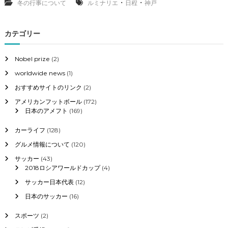
エ
・
・
冬の行事について
ルミナリエ
日程
神戸
２
０
１
カテゴリー
７
の
日
Nobel prize
(2)
程
worldwide news
(1)
時
間
おすすめサイトのリンク
(2)
と
アメリカンフットボール
(172)
場
日本のアメフト
(169)
所
と
ア
カーライフ
(128)
ク
グルメ情報について
(120)
セ
ス
サッカー
(43)
、
2018ロシアワールドカップ
(4)
混
サッカー日本代表
(12)
雑
予
日本のサッカー
(16)
想
に
スポーツ
(2)
つ