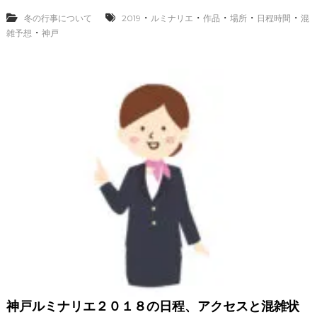
リ
エ
・
・
・
・
・
冬の行事について
2019
ルミナリエ
作品
場所
日程時間
混
2
・
雑予想
神戸
0
1
9
の
日
程
時
間
と
場
所
と
作
品
、
混
雑
予
想
神戸ルミナリエ２０１８の日程、アクセスと混雑状