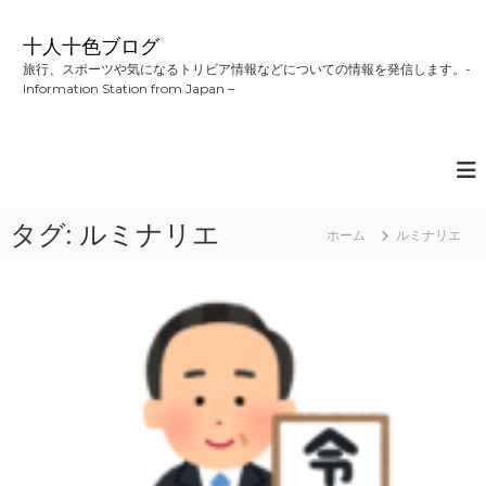
コ
ン
十人十色ブログ
テ
旅行、スポーツや気になるトリビア情報などについての情報を発信します。-
ン
Information Station from Japan –
ツ
へ
ス
キ
ッ
プ
タグ:
ルミナリエ
ホーム
ルミナリエ