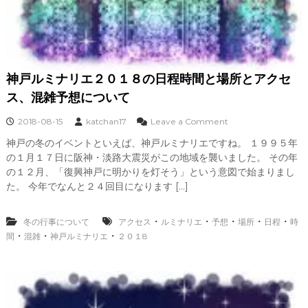
雑
状
況
、
所
要
神戸ルミナリエ２０１８の日程時間と場所とアクセ
時
間
ス、混雑予想について
、
注
o
2018-08-15
katchan17
Leave a Comment
意
n
神戸の冬のイベントといえば、神戸ルミナリエですね。 １９９５年
点
神
に
の１月１７日に阪神・淡路大震災がこの地域を襲いました。 その年
戸
つ
ル
の１２月、「復興神戸に明かりを灯そう」という意図で始まりまし
い
ミ
た。 今年でなんと２４回目になります […]
て
ナ
リ
エ
・
・
・
・
・
冬の行事について
アクセス
ルミナリエ
予想
場所
日程
時
２
・
・
・
間
混雑
神戸ルミナリエ
２０１8
０
１
８
の
日
程