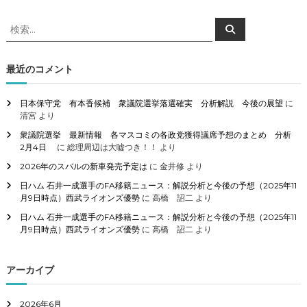
検
検
索
索
対
象
最近のコメント
:
日本保守党 有本香候補 衆議院選挙落選確実 分析解説 今後の展望
に
清宮
より
衆議院選挙 最新情報 各マスコミの各政党獲得議席予想のまとめ 分析
2月4日
に
総理周辺は大嘘つき！！
より
2026年のスバルの新車発売予定は
に
金井修
より
日ハム 石井一成選手のFA移籍ニュース：解説分析と今後の予想（2025年11
月9日時点）西武ライオンズ優勢
に
高橋 詔二
より
日ハム 石井一成選手のFA移籍ニュース：解説分析と今後の予想（2025年11
月9日時点）西武ライオンズ優勢
に
高橋 詔二
より
アーカイブ
2026年6月