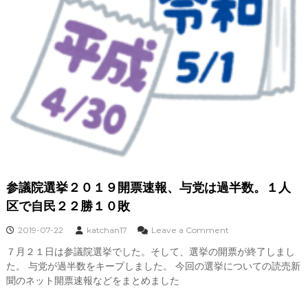
参議院選挙２０１９開票速報、与党は過半数。１人
区で自民２２勝１０敗
o
2019-07-22
katchan17
Leave a Comment
n
７月２１日は参議院選挙でした。そして、選挙の開票が終了しまし
参
た。 与党が過半数をキープしました。 今回の選挙についての読売新
議
院
聞のネット開票速報などをまとめました
選
挙