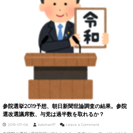
党
に
つ
い
て
。
改
選
議
席
数
と
自
公
与
党
は
過
半
数
参院選挙2019予想、朝日新聞世論調査の結果。参院
？
選改選議席数、与党は過半数を取れるか？
o
2019-07-06
katchan17
Leave a Comment
n