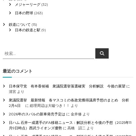
メジャーリーグ
(32)
日本の野球
(263)
鉄道について
(15)
日本の鉄道と駅
(9)
検
検
索
索
対
象
最近のコメント
:
日本保守党 有本香候補 衆議院選挙落選確実 分析解説 今後の展望
に
清宮
より
衆議院選挙 最新情報 各マスコミの各政党獲得議席予想のまとめ 分析
2月4日
に
総理周辺は大嘘つき！！
より
2026年のスバルの新車発売予定は
に
金井修
より
日ハム 石井一成選手のFA移籍ニュース：解説分析と今後の予想（2025年11
月9日時点）西武ライオンズ優勢
に
高橋 詔二
より