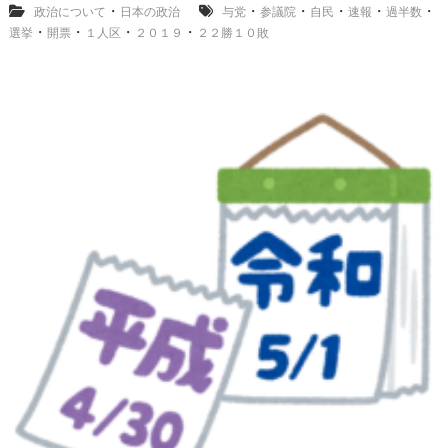
・
・
・
・
・
・
政治について
日本の政治
与党
参議院
自民
２
速報
過半数
０
・
・
・
・
選挙
開票
１人区
２０１９
２２勝１０敗
１
９
開
票
速
報
、
与
党
は
過
半
数
。
１
人
区
で
自
民
２
２
勝