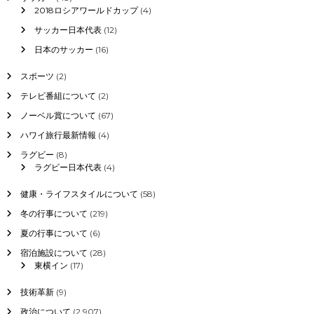
選
2018ロシアワールドカップ
(4)
改
サッカー日本代表
(12)
選
議
日本のサッカー
(16)
席
数
スポーツ
(2)
、
与
テレビ番組について
(2)
党
ノーベル賞について
(67)
は
過
ハワイ旅行最新情報
(4)
半
ラグビー
(8)
数
ラグビー日本代表
(4)
を
取
健康・ライフスタイルについて
(58)
れ
る
冬の行事について
(219)
か
夏の行事について
(6)
？
宿泊施設について
(28)
東横イン
(17)
技術革新
(9)
政治について
(2,907)