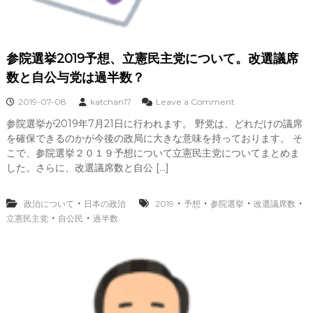
１
０
敗
参院選挙2019予想、立憲民主党について。改選議席
数と自公与党は過半数？
o
2019-07-08
katchan17
Leave a Comment
n
参院選挙が2019年7月21日に行われます。 野党は、どれだけの議席
参
を確保できるのかが今後の政局に大きな意味を持っております。 そ
院
選
こで、参院選挙２０１９予想について立憲民主党についてまとめま
挙
した。さらに、改選議席数と自公 […]
2
0
1
・
・
・
・
・
政治について
日本の政治
2019
予想
参院選挙
改選議席数
9
・
・
立憲民主党
自公民
過半数
予
想
、
立
憲
民
主