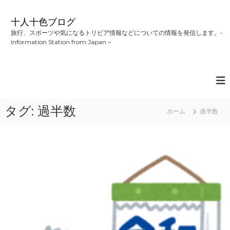
コ
ン
十人十色ブログ
テ
旅行、スポーツや気になるトリビア情報などについての情報を発信します。-
ン
Information Station from Japan –
ツ
へ
ス
キ
ッ
プ
タグ:
過半数
ホーム
過半数