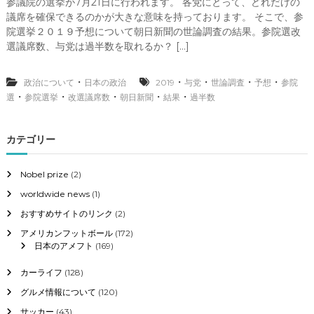
参議院の選挙が7月21日に行われます。 各党にとって、どれだけの
参
議席を確保できるのかが大きな意味を持っております。 そこで、参
院
選
院選挙２０１９予想について朝日新聞の世論調査の結果。参院選改
挙
選議席数、与党は過半数を取れるか？ […]
2
0
1
・
・
・
・
・
政治について
日本の政治
2019
与党
世論調査
予想
参院
9
・
・
・
・
・
選
参院選挙
改選議席数
朝日新聞
結果
過半数
予
想
、
カテゴリー
朝
日
新
Nobel prize
(2)
聞
worldwide news
(1)
世
論
おすすめサイトのリンク
(2)
調
査
アメリカンフットボール
(172)
の
日本のアメフト
(169)
結
果
カーライフ
(128)
。
グルメ情報について
(120)
参
院
サッカー
(43)