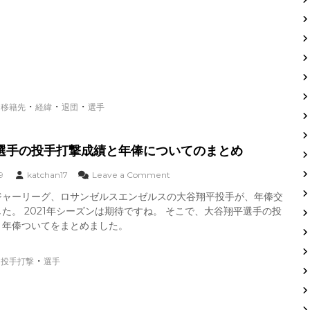
？
ッ
そ
ズ
の
柏
経
木
緯
選
手
移
退
籍
団
・
・
・
・
先
移籍先
経緯
退団
選手
、
は
移
海
籍
外
へ
選手の投手打撃成績と年俸についてのまとめ
？
そ
o
9
katchan17
Leave a Comment
の
n
ジャーリーグ、ロサンゼルスエンゼルスの大谷翔平投手が、年俸交
経
大
た。 2021年シーズンは期待ですね。 そこで、大谷翔平選手の投
緯
谷
翔
と年俸ついてをまとめました。
移
平
籍
選
・
・
先
投手打撃
選手
手
は
の
？
投
手