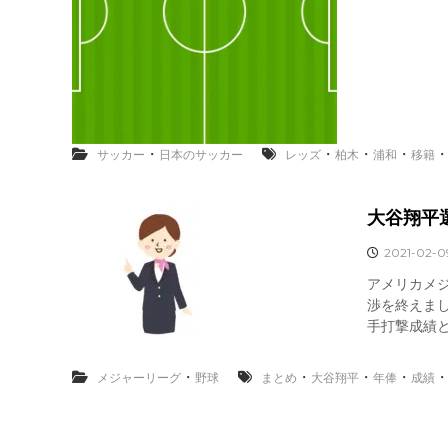
・
・
・
・
サッカー
日本のサッカー
レッズ
柏木
浦和
移籍
大谷翔平
2021-02-0
アメリカメ
渉を終えまし
手打撃成績
・
・
・
・
メジャーリーグ
野球
まとめ
大谷翔平
年俸
成績