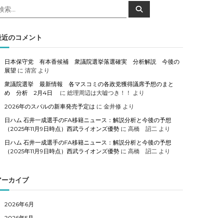
検
検
索
索
対
象
最近のコメント
日本保守党 有本香候補 衆議院選挙落選確実 分析解説 今後の
展望
に
清宮
より
衆議院選挙 最新情報 各マスコミの各政党獲得議席予想のまと
め 分析 2月4日
に
総理周辺は大嘘つき！！
より
2026年のスバルの新車発売予定は
に
金井修
より
日ハム 石井一成選手のFA移籍ニュース：解説分析と今後の予想
（2025年11月9日時点）西武ライオンズ優勢
に
高橋 詔二
より
日ハム 石井一成選手のFA移籍ニュース：解説分析と今後の予想
（2025年11月9日時点）西武ライオンズ優勢
に
高橋 詔二
より
アーカイブ
2026年6月
2026年5月