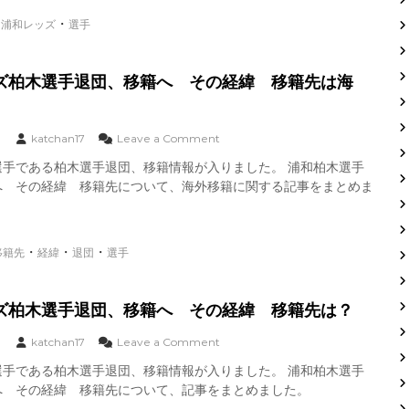
籍
6
ー
・
・
？
2
浦和レッズ
選手
リ
菊
試
ー
池
合
グ
雄
で
で
ズ柏木選手退団、移籍へ その経緯 移籍先は海
星
合
活
は
意
躍
？
の
o
katchan17
Leave a Comment
M
木
n
L
下
選手である柏木選手退団、移籍情報が入りました。 浦和柏木選手
浦
B
康
へ その経緯 移籍先について、海外移籍に関する記事をまとめま
和
移
介
レ
籍
選
ッ
手
ズ
鈴
・
・
・
移籍先
経緯
退団
選手
柏
木
浦
木
誠
和
選
也
レ
手
選
ッ
ズ柏木選手退団、移籍へ その経緯 移籍先は？
退
手
ズ
団
は
入
o
katchan17
Leave a Comment
、
ど
団
n
移
の
選手である柏木選手退団、移籍情報が入りました。 浦和柏木選手
！
浦
籍
球
！
へ その経緯 移籍先について、記事をまとめました。
和
へ
団
レ