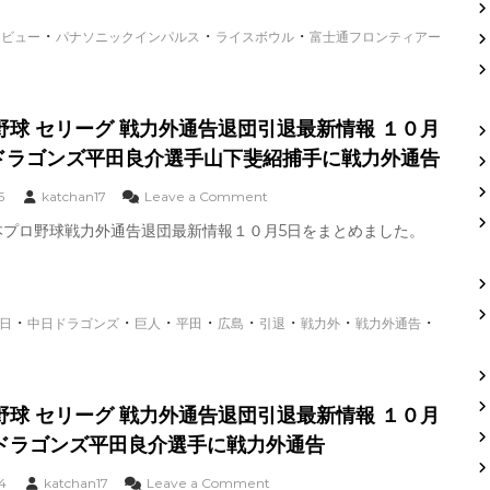
ウ
故
・
・
・
タビュー
パナソニックインパルス
ライスボウル
ル
富士通フロンティアー
障
2
か
0
？
2
過
3
去
野球 セリーグ 戦力外通告退団引退最新情報 １０月
パ
の
日ドラゴンズ平田良介選手山下斐紹捕手に戦力外通告
ナ
故
ソ
障
ニ
o
5
katchan17
Leave a Comment
歴
ッ
n
本プロ野球戦力外通告退団最新情報１０月5日をまとめました。
ク
日
長
イ
本
期
ン
プ
離
パ
ロ
脱
ル
野
か
・
・
・
・
・
・
・
・
日
中日ドラゴンズ
巨人
平田
広島
引退
戦力外
戦力外通告
ス
球
？
v
セ
s
リ
富
ー
士
野球 セリーグ 戦力外通告退団引退最新情報 １０月
グ
通
戦
日ドラゴンズ平田良介選手に戦力外通告
フ
力
ロ
外
o
4
katchan17
Leave a Comment
ン