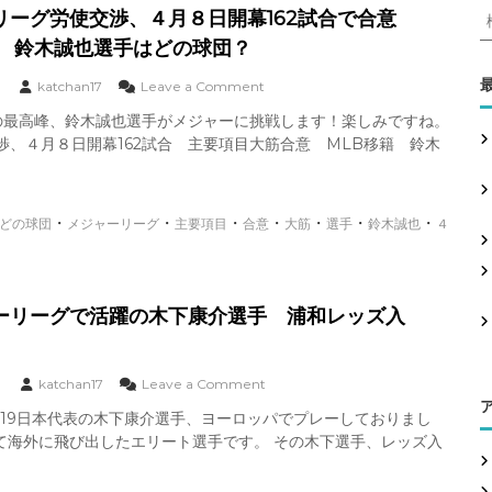
介
月
０
リーグ労使交渉、４月８日開幕162試合で合意
選
８
月
手
籍 鈴木誠也選手はどの球団？
日
4
山
開
日
下
幕
o
katchan17
Leave a Comment
中
斐
:
1
n
日
の最高峰、鈴木誠也選手がメジャーに挑戦します！楽しみですね。
紹
6
メ
ド
捕
渉、４月８日開幕162試合 主要項目大筋合意 MLB移籍 鈴木
2
ジ
ラ
手
試
ャ
ゴ
に
合
ー
ン
戦
で
リ
ズ
力
・
・
・
・
・
・
・
合
どの球団
メジャーリーグ
主要項目
合意
ー
大筋
選手
鈴木誠也
４
平
外
意
グ
田
通
労
良
告
使
介
鈴
交
選
ーリーグで活躍の木下康介選手 浦和レッズ入
木
渉
手
誠
、
に
也
４
戦
は
月
o
3
katchan17
Leave a Comment
力
ど
８
n
外
U19日本代表の木下康介選手、ヨーロッパでプレーしておりまし
の
日
ノ
通
て海外に飛び出したエリート選手です。 その木下選手、レッズ入
球
開
ル
告
団
幕
ウ
移
1
ェ