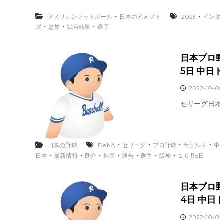
・
・
アメリカンフットボール
日本のアメフト
2023
イン
・
・
・
ズ
監督
試合結果
選手
日本プロ
5日 中
2022-10-0
セリーグ日
・
・
・
・
日本の野球
DeNA
セリーグ
プロ野球
ヤクルト
中
・
・
・
・
・
・
・
日本
最新情報
良介
退団
通告
選手
阪神
１０月5日
日本プロ
4日 中
2022-10-0