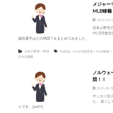
メジャー
MLB移
2022-03-11
日本人野手
MLB労使交
誠也選手はどの球団？をまとめてみました。
・
・
・
・
日本の野球
野球
162試合
MLB労使交渉
MLB移籍
月８日開幕
ノルウェ
団！！
2021-08-1
サッカー元
た。 若くし
りです。[ad01]