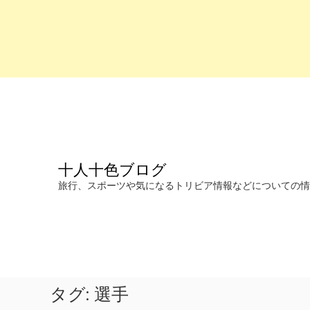
コ
ン
テ
ン
ツ
へ
十人十色ブログ
ス
キ
旅行、スポーツや気になるトリビア情報などについての情報を発信します。
ッ
プ
タグ:
選手