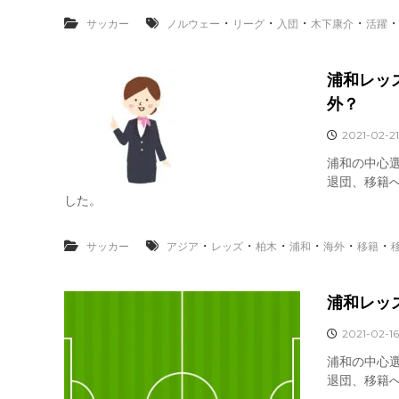
・
・
・
・
サッカー
ノルウェー
リーグ
入団
木下康介
活躍
浦和レッ
外？
2021-02-21
浦和の中心
退団、移籍
した。
・
・
・
・
・
・
サッカー
アジア
レッズ
柏木
浦和
海外
移籍
浦和レッ
2021-02-16
浦和の中心
退団、移籍