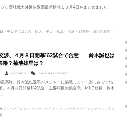
通
n
テ
告
本プロ野球戦力外通告退団最新情報１０月4日をまとめました。
日
ィ
退
本
ア
団
プ
ー
引
ロ
ズ
退
野
・
・
・
・
・
試
・
・
・
最
日
中日ドラゴンズ
巨人
平田
広島
引退
戦力外
戦力外通告
球
合
新
セ
結
情
リ
果
報
ー
と
１
使交渉、４月８日開幕162試合で合意 鈴木誠也は
グ
選
０
戦
手
月
移籍？菊池雄星は？
力
監
5
外
督
日
o
katchan17
Leave a Comment
通
イ
中
n
告
の最高峰、鈴木誠也選手がメジャーに挑戦します！楽しみですね。
ン
日
M
退
タ
渉、４月８日開幕162試合 主要項目大筋合意 MLB移籍 鈴木
ド
L
団
ビ
ラ
B
た。
引
ュ
ゴ
労
退
ー
ン
使
最
・
・
・
ズ
・
・
カブス
パドレス
ブルージェイズ
メジャーリーグ
交
メッツ
レッドソ
新
平
渉
幕
情
田
、
報
良
４
１