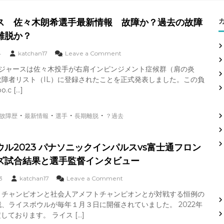
ス 佐々木朗希選手最新情報 故障か？過去の故障
離脱か？
o
4
katchan17
Leave a Comment
n
ドジャースは佐々木投手が右肩インピンジメント症候群（肩の炎
ド
故障者リスト（IL）に登録されたことを正式発表しました。この負
ジ
ャ
c […]
ー
ス
・
・
・
・
故障歴
最新情報
選手
長期離脱
？過去
佐
々
木
ル2023 パナソニックインパルスvs富士通フロン
朗
ズ試合結果と選手監督インタビュー
希
選
o
3
katchan17
Leave a Comment
手
n
最
トチャンピオンと社会人アメフトチャンピオンとが対戦する恒例の
ラ
新
、ライスボウルが毎年１月３日に開催されていました。 2022年
イ
情
ス
ております。 ライス […]
報
ボ