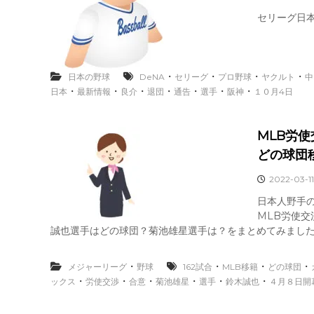
セリーグ日
・
・
・
・
日本の野球
DeNA
セリーグ
プロ野球
ヤクルト
中
・
・
・
・
・
・
・
日本
最新情報
良介
退団
通告
選手
阪神
１０月4日
MLB労
どの球団
2022-03-11
日本人野手
MLB労使交
誠也選手はどの球団？菊池雄星選手は？をまとめてみまし
・
・
・
・
メジャーリーグ
野球
162試合
MLB移籍
どの球団
・
・
・
・
・
・
ックス
労使交渉
合意
菊池雄星
選手
鈴木誠也
４月８日開