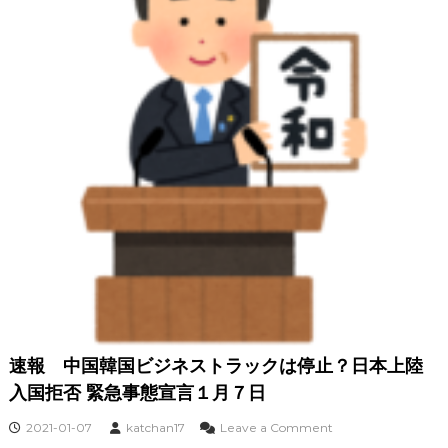
、
外
出
自
粛
と
感
染
者
数
最
新
情
報
1
月
1
3
日
速報 中国韓国ビジネストラックは停止？日本上陸
入国拒否 緊急事態宣言１月７日
o
2021-01-07
katchan17
Leave a Comment
n