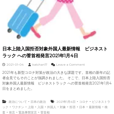
拒
否
緊
急
事
態
宣
言
１
月
日本上陸入国拒否対象外国人最新情報 ビジネスト
７
日
ラック への菅首相発言2021年1月4日
o
2021-01-04
katchan17
Leave a Comment
n
2021年も新型コロナ対策が政治の大きな課題です。首相の新年の記
日
者会見でもそのことが強調されました。 そこで、日本上陸入国拒否
本
上
対象外国人最新情報 ビジネストラック への菅首相発言2021年1月4
陸
日をまとめました。
入
国
拒
・
・
・
政治について
日本の政治
2021年1月4日
コロナ
ビジネストラ
否
・
・
・
・
・
・
・
・
・
ック
ワクチン
上陸
入国
外国人
対象
拒否
日本
最新情報
検
対
・
・
・
査
発言
緊急事態宣言
菅首相