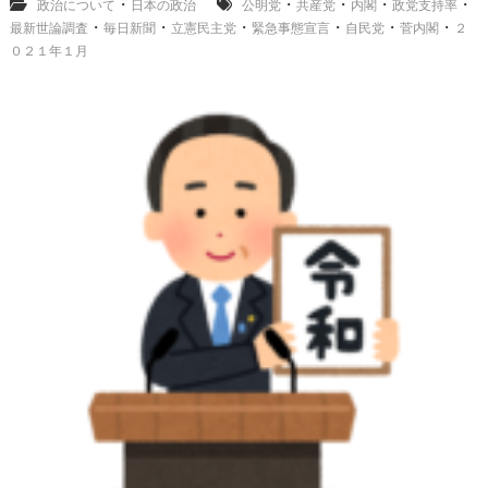
・
・
・
・
・
政治について
日本の政治
公明党
共産党
内閣
査
政党支持率
毎
・
・
・
・
・
・
最新世論調査
毎日新聞
立憲民主党
緊急事態宣言
自民党
菅内閣
２
日
０２１年１月
新
聞
２
０
２
１
年
１
月
、
内
閣
政
党
支
持
率
緊
急
事
態