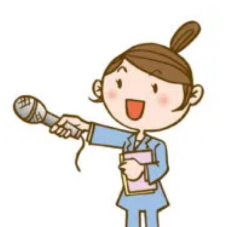
へ
J
の
N
評
N
価
2
0
2
0
年
4
月
、
内
閣
政
党
支
持
率
、
新
型
コ
ロ
ナ
へ