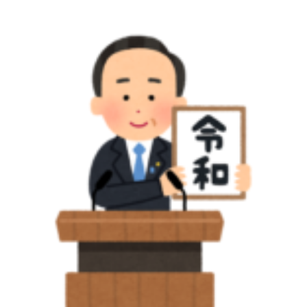
象
外
国
人
最
新
情
報
ビ
ジ
ネ
ス
ト
ラ
ッ
ク
へ
の
菅
首
相
発
言
2