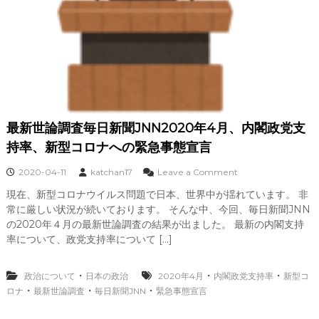
党
支
持
率
、
新
型
コ
ロ
ナ
最新世論調査毎日新聞JNN2020年4月、内閣政党支
ウ
イ
持率、新型コロナへの緊急事態宣言
ル
ス
o
2020-04-11
katchan17
Leave a Comment
感
n
染
現在、新型コロナウイルス問題で日本、世界中が揺れています。 非
最
症
常に厳しい状況が続いております。 そんな中、今回、毎日新聞JNN
新
へ
世
の2020年４月の最新世論調査の結果が出ました。 最新の内閣支持
の
論
率について、政党支持率について […]
緊
調
急
査
事
毎
・
・
・
政治について
日本の政治
2020年4月
内閣政党支持率
新型コ
態
日
・
・
・
ロナ
最新世論調査
毎日新聞JNN
緊急事態宣言
宣
新
言
聞