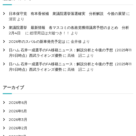
:
日本保守党 有本香候補 衆議院選挙落選確実 分析解説 今後の展望
に
清宮
より
衆議院選挙 最新情報 各マスコミの各政党獲得議席予想のまとめ 分析
2月4日
に
総理周辺は大嘘つき！！
より
2026年のスバルの新車発売予定は
に
金井修
より
日ハム 石井一成選手のFA移籍ニュース：解説分析と今後の予想（2025年11
月9日時点）西武ライオンズ優勢
に
高橋 詔二
より
日ハム 石井一成選手のFA移籍ニュース：解説分析と今後の予想（2025年11
月9日時点）西武ライオンズ優勢
に
高橋 詔二
より
アーカイブ
2026年6月
2026年5月
2026年3月
2026年2月