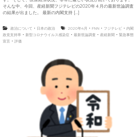
て
世
そんな中、今回、産経新聞フジテレビの2020年４月の最新世論調査
論
の結果が出ました。 最新の内閣支持 […]
調
査
産
・
・
・
・
政治について
日本の政治
2020年4月
FNN
フジテレビ
内閣
経
・
・
・
・
政党支持率
新型コロナウイルス感染症
最新世論調査
産経新聞
緊急事態
新
・
宣言
評価
聞
フ
ジ
テ
レ
ビ
2
0
2
0
年
4
月
、
内
閣
政