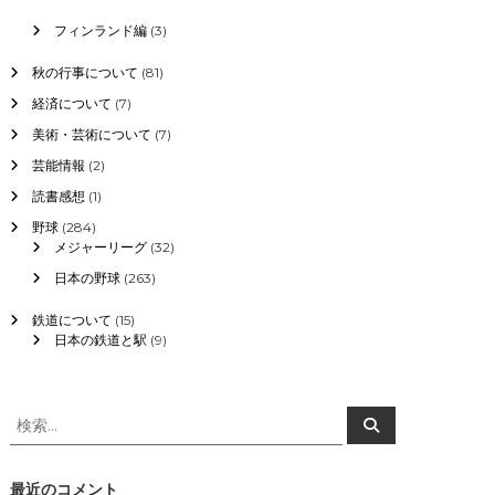
フィンランド編
(3)
秋の行事について
(81)
経済について
(7)
美術・芸術について
(7)
芸能情報
(2)
読書感想
(1)
野球
(284)
メジャーリーグ
(32)
日本の野球
(263)
鉄道について
(15)
日本の鉄道と駅
(9)
検
検
索
索
対
象
最近のコメント