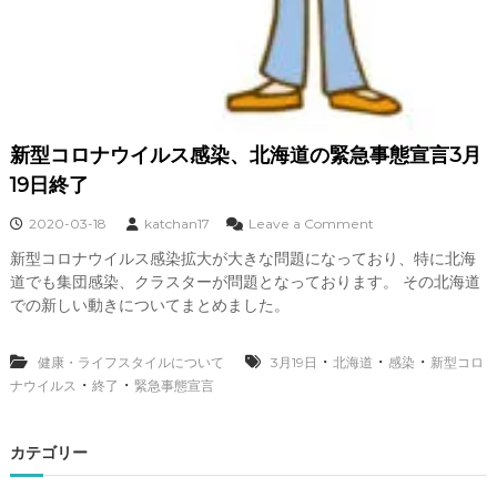
の
緊
急
事
態
宣
言
新型コロナウイルス感染、北海道の緊急事態宣言3月
19日終了
o
2020-03-18
katchan17
Leave a Comment
n
新型コロナウイルス感染拡大が大きな問題になっており、特に北海
新
道でも集団感染、クラスターが問題となっております。 その北海道
型
コ
での新しい動きについてまとめました。
ロ
ナ
・
・
・
健康・ライフスタイルについて
3月19日
北海道
ウ
感染
新型コロ
イ
・
・
ナウイルス
終了
緊急事態宣言
ル
ス
感
カテゴリー
染
、