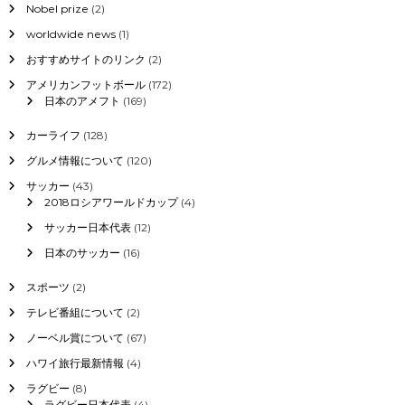
北
Nobel prize
(2)
海
worldwide news
(1)
道
の
おすすめサイトのリンク
(2)
緊
アメリカンフットボール
(172)
急
日本のアメフト
(169)
事
態
宣
カーライフ
(128)
言
グルメ情報について
(120)
3
月
サッカー
(43)
1
2018ロシアワールドカップ
(4)
9
サッカー日本代表
(12)
日
終
日本のサッカー
(16)
了
スポーツ
(2)
テレビ番組について
(2)
ノーベル賞について
(67)
ハワイ旅行最新情報
(4)
ラグビー
(8)
ラグビー日本代表
(4)