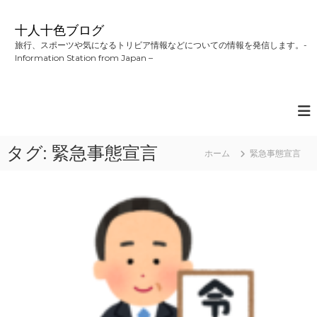
コ
ン
十人十色ブログ
テ
旅行、スポーツや気になるトリビア情報などについての情報を発信します。-
ン
Information Station from Japan –
ツ
へ
ス
キ
ッ
プ
タグ:
緊急事態宣言
ホーム
緊急事態宣言