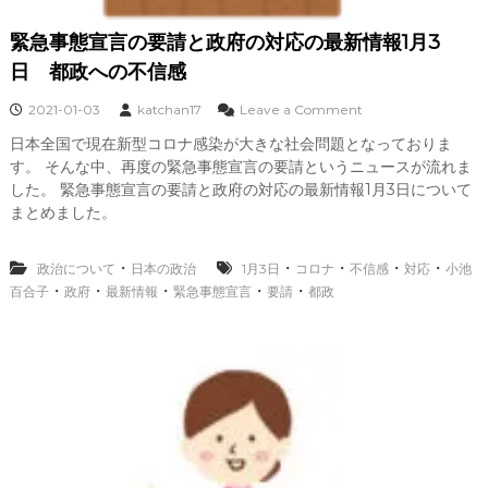
0
2
緊急事態宣言の要請と政府の対応の最新情報1月3
1
年
日 都政への不信感
1
月
o
2021-01-03
katchan17
Leave a Comment
4
n
日
日本全国で現在新型コロナ感染が大きな社会問題となっておりま
緊
す。 そんな中、再度の緊急事態宣言の要請というニュースが流れま
急
事
した。 緊急事態宣言の要請と政府の対応の最新情報1月3日について
態
まとめました。
宣
言
の
・
・
・
・
・
政治について
日本の政治
1月3日
コロナ
不信感
対応
小池
要
・
・
・
・
・
百合子
政府
最新情報
緊急事態宣言
要請
都政
請
と
政
府
の
対
応
の
最
新