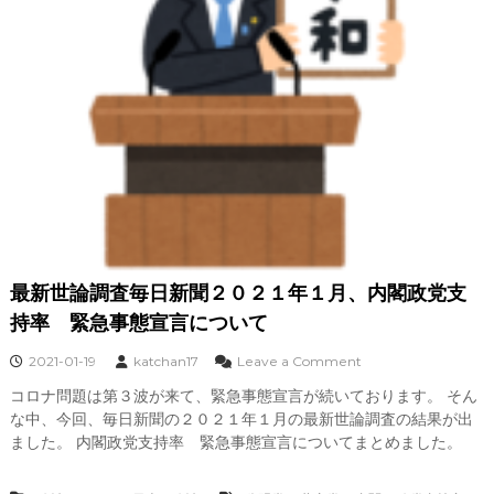
最新世論調査毎日新聞２０２１年１月、内閣政党支
持率 緊急事態宣言について
o
2021-01-19
katchan17
Leave a Comment
n
コロナ問題は第３波が来て、緊急事態宣言が続いております。 そん
最
な中、今回、毎日新聞の２０２１年１月の最新世論調査の結果が出
新
世
ました。 内閣政党支持率 緊急事態宣言についてまとめました。
論
調