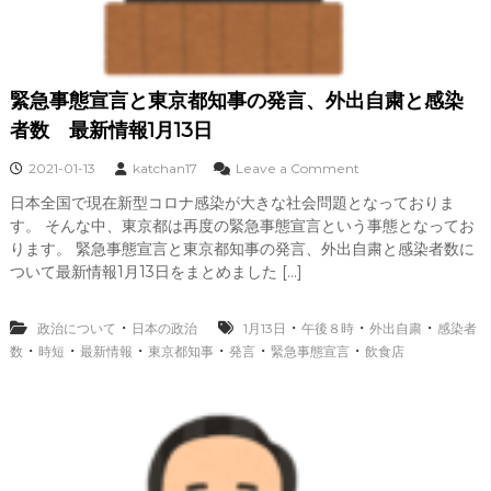
宣
言
に
つ
い
緊急事態宣言と東京都知事の発言、外出自粛と感染
て
者数 最新情報1月13日
o
2021-01-13
katchan17
Leave a Comment
n
日本全国で現在新型コロナ感染が大きな社会問題となっておりま
緊
す。 そんな中、東京都は再度の緊急事態宣言という事態となってお
急
事
ります。 緊急事態宣言と東京都知事の発言、外出自粛と感染者数に
態
ついて最新情報1月13日をまとめました […]
宣
言
と
・
・
・
・
政治について
日本の政治
1月13日
午後８時
外出自粛
感染者
東
・
・
・
・
・
・
数
時短
最新情報
東京都知事
発言
緊急事態宣言
飲食店
京
都
知
事
の
発
言