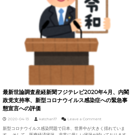
政
党
支
持
率
、
新
型
コ
ロ
ナ
感
染
問
題
の
緊
最新世論調査産経新聞フジテレビ2020年4月、内閣
急
事
政党支持率、新型コロナウイルス感染症への緊急事
態
態宣言への評価
宣
言
o
2020-04-13
katchan17
Leave a Comment
に
n
つ
新型コロナウイルス感染問題で日本、世界中が大きく揺れていま
最
い
す。 そして、医療経済状況、非常に厳しい状況が続いております。
新