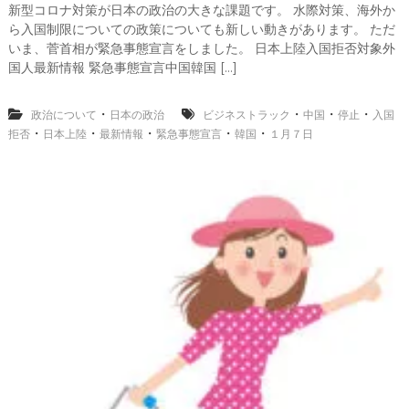
新型コロナ対策が日本の政治の大きな課題です。 水際対策、海外か
速
ら入国制限についての政策についても新しい動きがあります。 ただ
報
いま、菅首相が緊急事態宣言をしました。 日本上陸入国拒否対象外
中
国人最新情報 緊急事態宣言中国韓国 […]
国
韓
国
・
・
・
・
政治について
日本の政治
ビジネストラック
中国
停止
入国
ビ
・
・
・
・
・
拒否
日本上陸
最新情報
緊急事態宣言
韓国
１月７日
ジ
ネ
ス
ト
ラ
ッ
ク
は
停
止
？
日
本
上
陸
入
国