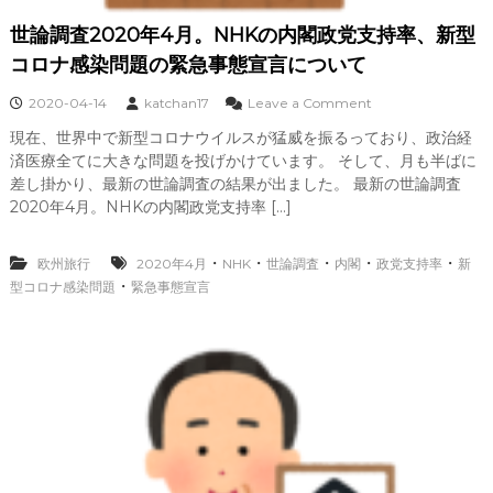
世論調査2020年4月。NHKの内閣政党支持率、新型
コロナ感染問題の緊急事態宣言について
o
2020-04-14
katchan17
Leave a Comment
n
現在、世界中で新型コロナウイルスが猛威を振るっており、政治経
世
済医療全てに大きな問題を投げかけています。 そして、月も半ばに
論
調
差し掛かり、最新の世論調査の結果が出ました。 最新の世論調査
査
2020年4月。NHKの内閣政党支持率 […]
2
0
2
・
・
・
・
・
欧州旅行
2020年4月
NHK
世論調査
内閣
政党支持率
新
0
・
型コロナ感染問題
緊急事態宣言
年
4
月
。
N
H
K
の
内
閣