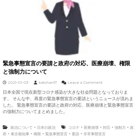
情
報
1
月
3
日
都
政
へ
の
緊急事態宣言の要請と政府の対応、医療崩壊、権限
不
信
と強制力について
感
o
2021-01-03
katchan17
Leave a Comment
n
日本全国で現在新型コロナ感染が大きな社会問題となっておりま
緊
す。 そんな中、再度の緊急事態宣言の要請というニュースが流れま
急
事
した。 緊急事態宣言の要請と政府の対応、医療崩壊と緊急事態宣言
態
の強制力についてまとめました。
宣
言
の
・
・
・
・
・
政治について
日本の政治
コロナ
医療崩壊
対応
強制力
政
要
・
・
・
・
・
府
東京都知事
権限
緊急事態宣言
要請
非常事態宣言
請