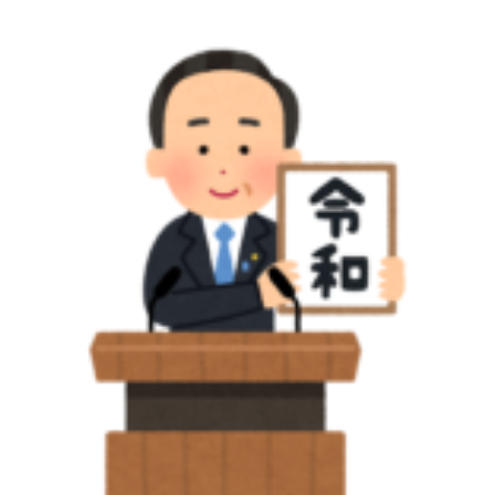
と
政
府
の
対
応
、
医
療
崩
壊
、
権
限
と
強
制
力
に
つ
い
て