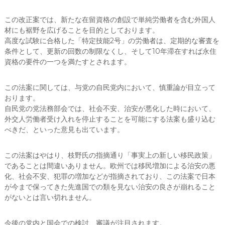
この改正案では、新たな在留資格の創設で単純労働者を含む外国人
材にも裾野を広げることを目的としております。
高度な試験に合格した「特定技能2号」の労働者は、定期的な審査を
条件として、更新の回数の制限なくし、そして10年滞在すれば永住
資格の要件の一つを満たすとされます。
この法案に関しては、与党の自民党内において、慎重論が目立って
おります。
自民党の党法務部会では、社会不安、治安が悪化した時において、
外交人労働者受け入れを停止することを可能にする法案も盛り込む
べきだ、といった意見も出ています。
この法案はやはり、枝野氏の指摘通り「事実上の新しい移民政策」
であることは間違いありません。欧州では移民増加による治安の悪
化、社会不安、犯罪の増加などが指摘されており、この法案で日本
が今まで保ってきた先進国での類を見ない治安の良さが崩れること
がないとは言い切れません。
今後の党内と国会での検討、審議が注目されます。