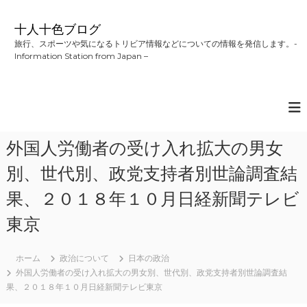
コ
ン
十人十色ブログ
テ
旅行、スポーツや気になるトリビア情報などについての情報を発信します。-
ン
Information Station from Japan –
ツ
へ
ス
キ
ッ
プ
外国人労働者の受け入れ拡大の男女
別、世代別、政党支持者別世論調査結
果、２０１８年１０月日経新聞テレビ
東京
ホーム
政治について
日本の政治
外国人労働者の受け入れ拡大の男女別、世代別、政党支持者別世論調査結
果、２０１８年１０月日経新聞テレビ東京