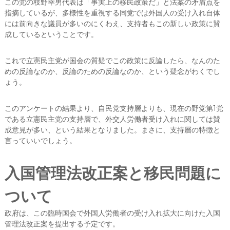
この党の枝野幸男代表は「事実上の移民政策だ」と法案の矛盾点を
指摘しているが、多様性を重視する同党では外国人の受け入れ自体
には前向きな議員が多いのにくわえ、支持者もこの新しい政策に賛
成しているということです。
これで立憲民主党が国会の質疑でこの政策に反論したら、なんのた
めの反論なのか、反論のための反論なのか、という疑念がわくでし
ょう。
このアンケートの結果より、自民党支持層よりも、現在の野党第1党
である立憲民主党の支持層で、外交人労働者受け入れに関しては賛
成意見が多い、という結果となりました。まさに、支持層の特徴と
言っていいでしょう。
入国管理法改正案と移民問題に
ついて
政府は、この臨時国会で外国人労働者の受け入れ拡大に向けた入国
管理法改正案を提出する予定です。