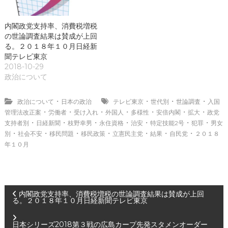
内閣政党支持率、消費税増税
の世論調査結果は賛成が上回
る。２０１８年１０月日経新
聞テレビ東京
2018-10-29
政治について
・
・
・
・
政治について
日本の政治
テレビ東京
世代別
世論調査
入国
・
・
・
・
・
・
・
管理法改正案
労働者
受け入れ
外国人
多様性
安倍内閣
拡大
政党
・
・
・
・
・
・
・
支持者別
日経新聞
枝野幸男
永住資格
治安
特定技能2号
犯罪
男女
・
・
・
・
・
・
・
別
社会不安
移民問題
移民政策
立憲民主党
結果
自民党
２０１８
年１０月
投
内閣政党支持率、消費税増税の世論調査結果は賛成が上回
る。２０１８年１０月日経新聞テレビ東京
稿
日本シリーズ2018第３戦の広島カープ先発スタメンオーダー