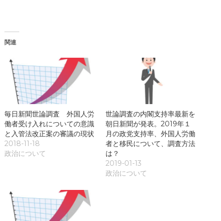
開
ン
き
ド
ま
ウ
す
で
)
開
き
関連
ま
す
)
毎日新聞世論調査 外国人労
世論調査の内閣支持率最新を
働者受け入れについての意識
朝日新聞が発表。2019年１
と入管法改正案の審議の現状
月の政党支持率、外国人労働
2018-11-18
者と移民について、調査方法
政治について
は？
2019-01-13
政治について