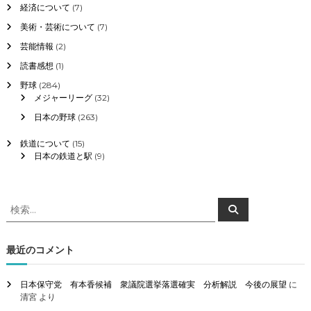
経済について
(7)
美術・芸術について
(7)
芸能情報
(2)
読書感想
(1)
野球
(284)
メジャーリーグ
(32)
日本の野球
(263)
鉄道について
(15)
日本の鉄道と駅
(9)
検
検
索
索
対
象
最近のコメント
:
日本保守党 有本香候補 衆議院選挙落選確実 分析解説 今後の展望
に
清宮
より