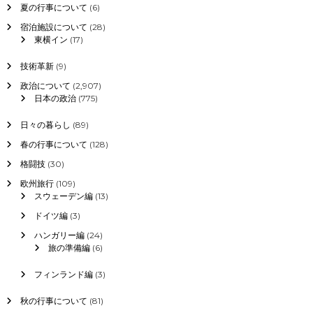
夏の行事について
(6)
宿泊施設について
(28)
東横イン
(17)
技術革新
(9)
政治について
(2,907)
日本の政治
(775)
日々の暮らし
(89)
春の行事について
(128)
格闘技
(30)
欧州旅行
(109)
スウェーデン編
(13)
ドイツ編
(3)
ハンガリー編
(24)
旅の準備編
(6)
フィンランド編
(3)
秋の行事について
(81)