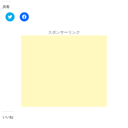
共有:
C
F
l
a
i
c
c
e
k
b
スポンサーリンク
t
o
o
o
s
k
h
で
a
共
r
有
e
す
o
る
n
に
T
は
w
ク
i
リ
t
ッ
t
ク
e
し
r
て
(
く
新
だ
し
さ
い
い
ウ
(
ィ
新
ン
し
いいね:
ド
い
ウ
ウ
で
ィ